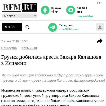
16+
Канал в
прямой
эфир
MAX
Москва
max.ru/bfm
Telegram
МЕНЮ
t.me/BFMnews
7 июня 2010, 10:52
Общество
Криминал
Грузия добилась ареста Захара Калашова
в Испании
Испанская полиция задержала лидера российско-грузинской
преступной группировки Захара Калашова (Шакро-младшего)
Испанская полиция задержала лидера российско-
грузинской преступной группировки Захара Калашова
(Шакро-младшего). Как сообщает
El Pais
, Калашова увели
из его дома в Марбелье утром 6 июня.