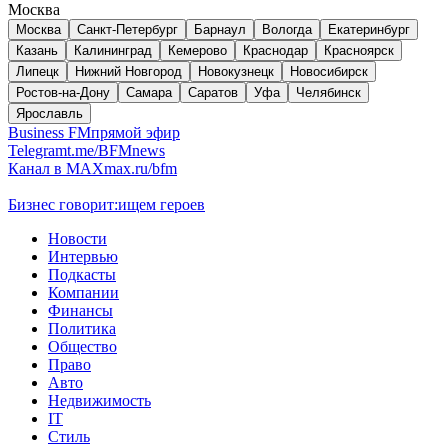
Москва
Москва
Санкт-Петербург
Барнаул
Вологда
Екатеринбург
Казань
Калининград
Кемерово
Краснодар
Красноярск
Липецк
Нижний Новгород
Новокузнецк
Новосибирск
Ростов-на-Дону
Самара
Саратов
Уфа
Челябинск
Ярославль
Business FM
прямой эфир
Telegram
t.me/BFMnews
Канал в MAX
max.ru/bfm
Бизнес говорит:
ищем героев
Новости
Интервью
Подкасты
Компании
Финансы
Политика
Общество
Право
Авто
Недвижимость
IT
Стиль