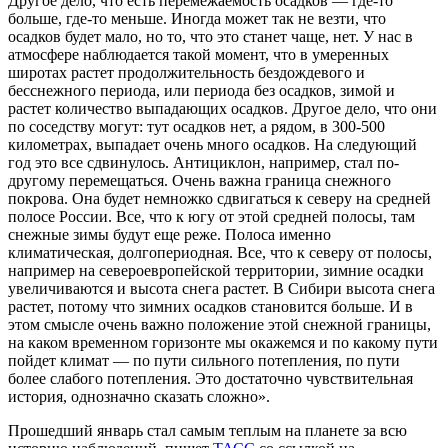
Другое дело, что есть перемежаемость осадков — где-то
больше, где-то меньше. Иногда может так не везти, что
осадков будет мало, но то, что это станет чаще, нет. У нас в
атмосфере наблюдается такой момент, что в умеренных
широтах растет продолжительность бездождевого и
бесснежного периода, или периода без осадков, зимой и
растет количество выпадающих осадков. Другое дело, что они
по соседству могут: тут осадков нет, а рядом, в 300-500
километрах, выпадает очень много осадков. На следующий
год это все сдвинулось. Антициклон, например, стал по-
другому перемещаться. Очень важна граница снежного
покрова. Она будет немножко сдвигаться к северу на средней
полосе России. Все, что к югу от этой средней полосы, там
снежные зимы будут еще реже. Полоса именно
климатическая, долгопериодная. Все, что к северу от полосы,
например на североевропейской территории, зимние осадки
увеличиваются и высота снега растет. В Сибири высота снега
растет, потому что зимних осадков становится больше. И в
этом смысле очень важно положение этой снежной границы,
на каком временном горизонте мы окажемся и по какому пути
пойдет климат — по пути сильного потепления, по пути
более слабого потепления. Это достаточно чувствительная
история, однозначно сказать сложно».
Прошедший январь стал самым теплым на планете за всю