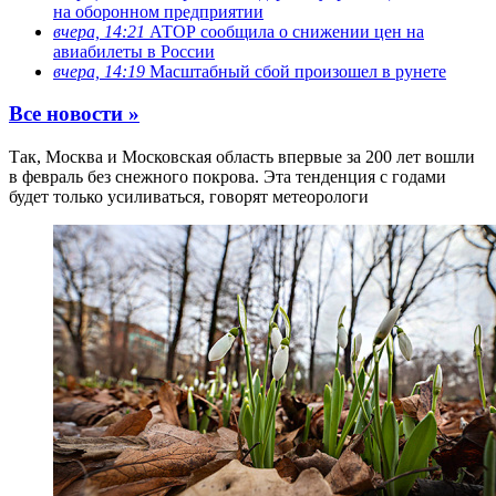
на оборонном предприятии
вчера, 14:21
АТОР сообщила о снижении цен на
авиабилеты в России
вчера, 14:19
Масштабный сбой произошел в рунете
Все новости »
Так, Москва и Московская область впервые за 200 лет вошли
в февраль без снежного покрова. Эта тенденция с годами
будет только усиливаться, говорят метеорологи