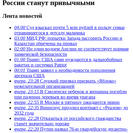
России станут привычными
Лента новостей
04:00
Суд взыскал почти 5 млн рублей в пользу семьи
отравившегося в детсаду мальчика
03:00
МИД РФ: попытки Запада рассорить Россию и
Казахстан обречены на провал
02:00
Ни один водоем Англии не соответствует нормам
химической безопасности
01:00
Трамп: США сами нуждаются в дальнобойных
ракетах и системах Patriot
00:01
Трамп заявил о необходимости пополнения
арсенала США
вчера, 23:28
Слуцкий призвал признать «Яблоко»
нежелательной организацией
вчера, 23:15
В Смоленске ребенок и женщина погибли
при падении деревьев во время урагана
вчера, 22:55
В Москве в пятницу ожидаются ливни
вчера, 22:35
Винисиус продлил контракт с «Реалом» до
2032 года
вчера, 22:28
Отказаться от российского гражданства
станет значительно дороже
вчера, 22:20
Путин назвал 76-ю гвардейскую десантно-