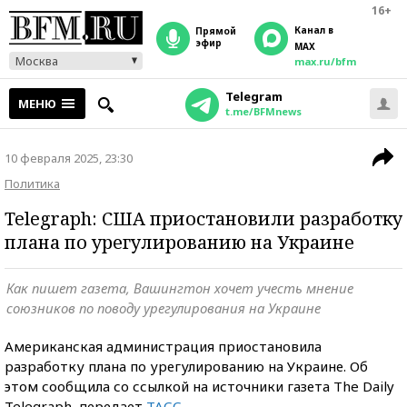
16+
Канал в
прямой
эфир
MAX
Москва
max.ru/bfm
Telegram
МЕНЮ
t.me/BFMnews
10 февраля 2025, 23:30
Политика
Telegraph: США приостановили разработку
плана по урегулированию на Украине
Как пишет газета, Вашингтон хочет учесть мнение
союзников по поводу урегулирования на Украине
Американская администрация приостановила
разработку плана по урегулированию на Украине. Об
этом сообщила со ссылкой на источники газета The Daily
Telegraph, передает
ТАСС
.