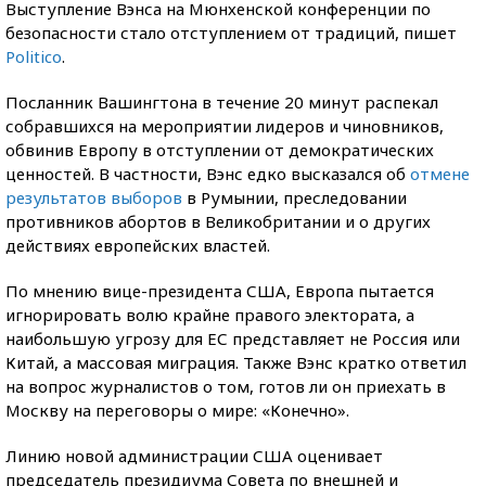
Выступление Вэнса на Мюнхенской конференции по
безопасности стало отступлением от традиций, пишет
Politicо
.
Посланник Вашингтона в течение 20 минут распекал
собравшихся на мероприятии лидеров и чиновников,
обвинив Европу в отступлении от демократических
ценностей. В частности, Вэнс едко высказался об
отмене
результатов выборов
в Румынии, преследовании
противников абортов в Великобритании и о других
действиях европейских властей.
По мнению вице-президента США, Европа пытается
игнорировать волю крайне правого электората, а
наибольшую угрозу для ЕС представляет не Россия или
Китай, а массовая миграция. Также Вэнс кратко ответил
на вопрос журналистов о том, готов ли он приехать в
Москву на переговоры о мире: «Конечно».
Линию новой администрации США оценивает
председатель президиума Совета по внешней и