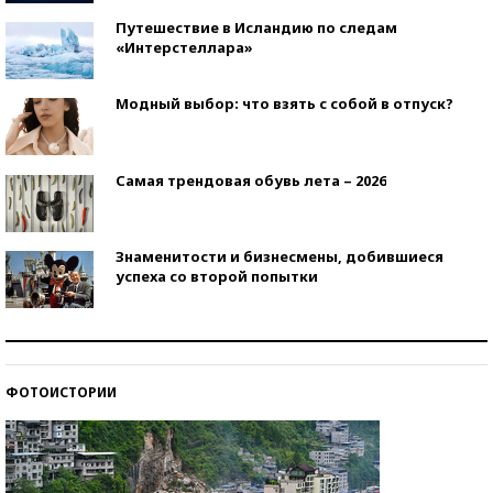
Путешествие в Исландию по следам
«Интерстеллара»
Модный выбор: что взять с собой в отпуск?
Самая трендовая обувь лета – 2026
Знаменитости и бизнесмены, добившиеся
успеха со второй попытки
Как защититься от солнца на курорте?
ФОТОИСТОРИИ
Кто изобрел средства связи?