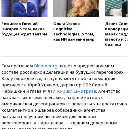
Режиссер Евгений
Ольга Ускова,
Денис Соля
Писарев о том, какое
Cognitive
Корпорация
будущее ждет театры
Technologies, о том,
мерах под
как ИИ изменил мир
малого и с
бизнеса
Тем временем
Bloomberg
пишет о предполагаемом
составе российской делегации на будущих переговорах.
Как утверждается, в группу могут войти помощник
президента Юрий Ушаков, директор СВР Сергей
Нарышкин и глава РФПИ
Кирилл Дмитриев
. Агентство
называет их «тяжеловесами», на фоне которых
американская делегация может показаться недостаточно
компетентной. Ушакова собеседники агентства
называют «лучшим человеком для больших
переговоров», а Нарышкина — «давним доверенным
лицом» российского президента.