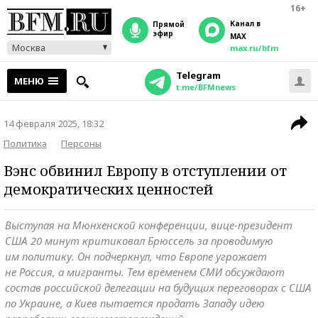
16+
Канал в
прямой
эфир
MAX
Москва
max.ru/bfm
Telegram
МЕНЮ
t.me/BFMnews
14 февраля 2025, 18:32
Политика
Персоны
Вэнс обвинил Европу в отступлении от
демократических ценностей
Выступая на Мюнхенской конференции, вице-президент
США 20 минут критиковал Брюссель за проводимую
им политику. Он подчеркнул, что Европе угрожает
не Россия, а мигранты. Тем временем СМИ обсуждают
состав российской делегации на будущих переговорах с США
по Украине, а Киев пытается продать Западу идею