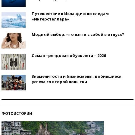
Путешествие в Исландию по следам
«Интерстеллара»
Модный выбор: что взять с собой в отпуск?
Самая трендовая обувь лета – 2026
Знаменитости и бизнесмены, добившиеся
успеха со второй попытки
Как защититься от солнца на курорте?
ФОТОИСТОРИИ
Кто изобрел средства связи?