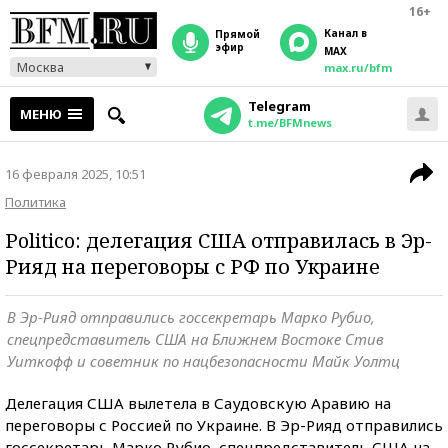
16+
Канал в
прямой
эфир
MAX
Москва
max.ru/bfm
Telegram
МЕНЮ
t.me/BFMnews
16 февраля 2025, 10:51
Политика
Politico: делегация США отправилась в Эр-
Рияд на переговоры с РФ по Украине
В Эр-Рияд отправились госсекретарь Марко Рубио,
спецпредставитель США на Ближнем Востоке Стив
Уиткофф и советник по нацбезопасности Майк Уолтц
Делегация США вылетела в Саудовскую Аравию на
переговоры с Россией по Украине. В Эр-Рияд отправились
госсекретарь Марко Рубио, спецпредставитель США на