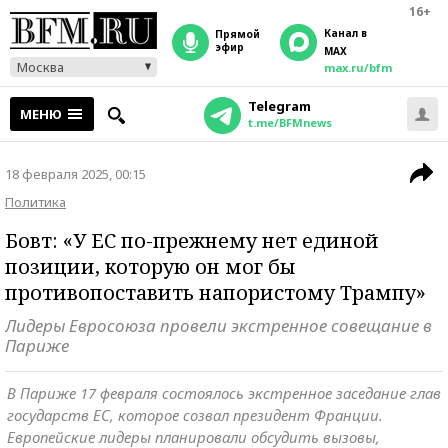
16+
Канал в
прямой
эфир
MAX
Москва
max.ru/bfm
Telegram
МЕНЮ
t.me/BFMnews
18 февраля 2025, 00:15
Политика
Бовт: «У ЕС по-прежнему нет единой
позиции, которую он мог бы
противопоставить напористому Трампу»
Лидеры Евросоюза провели экстренное совещание в
Париже
В Париже 17 февраля состоялось экстренное заседание глав
государств ЕС, которое созвал президент Франции.
Европейские лидеры планировали обсудить вызовы,