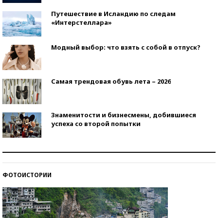
Путешествие в Исландию по следам
«Интерстеллара»
Модный выбор: что взять с собой в отпуск?
Самая трендовая обувь лета – 2026
Знаменитости и бизнесмены, добившиеся
успеха со второй попытки
Как защититься от солнца на курорте?
ФОТОИСТОРИИ
Кто изобрел средства связи?