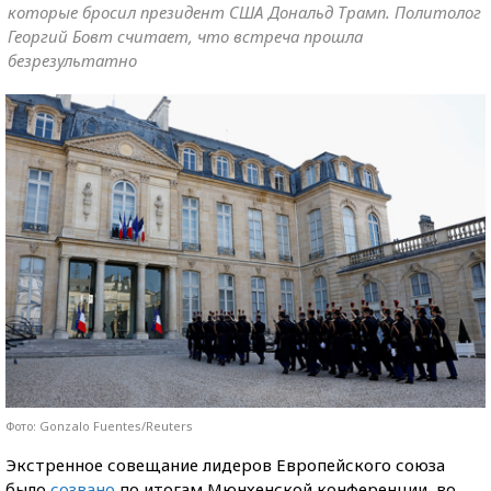
которые бросил президент США Дональд Трамп. Политолог
Георгий Бовт считает, что встреча прошла
безрезультатно
Фото: Gonzalo Fuentes/Reuters
Экстренное совещание лидеров Европейского союза
было
созвано
по итогам Мюнхенской конференции, во