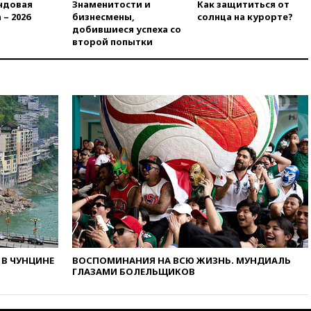
БПЛА ВСУ, летевших на
ндовая
Знаменитости и
Как защититься от
Москву
 – 2026
бизнесмены,
солнца на курорте?
добившиеся успеха со
06:25
Золото подорожало до
второй попытки
$4350 за тройскую унцию
06:01
МИД РФ: Казахстан
понимает сущность киевского
режима
05:10
Дом детства Нила
Армстронга впервые за 38 лет
выставили на продажу
04:00
Мирошник: России стоит
быть готовой к продолжению
украинского конфликта
03:16
Трамп заявил, что
предпочел бы соглашение с
Ираном
02:06
Лантратова: судьба
В ЧУНЦИНЕ
ВОСПОМИНАНИЯ НА ВСЮ ЖИЗНЬ. МУНДИАЛЬ
сотни жителей Курской
ГЛАЗАМИ БОЛЕЛЬЩИКОВ
области все еще неизвестна
01:10
МИД РФ: ЕС пытается