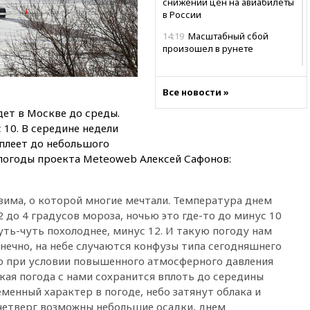
снижении цен на авиабилеты
в России
14:19
Масштабный сбой
произошел в рунете
14:14
«Ведомости»: Озон банк
не пострадает от британских
Все новости »
санкций
ет в Москве до среды.
13:58
Медведев назвал
 10. В середине недели
Японию вассалом США
еплеет до небольшого
13:45
В Петербурге достроили
погоды проекта Мeteoweb Алексей Сафонов:
новый тоннель зеленой ветки
метро
13:38
В эфире «Радиостанции
зима, о которой многие мечтали. Температура днем
Судного дня» прозвучали три
 до 4 градусов мороза, ночью это где-то до минус 10
сообщения
уть-чуть похолоднее, минус 12. И такую погоду нам
13:29
Восемь человек
онечно, на небе случаются конфузы типа сегодняшнего
пострадали при наезде
но при условии повышенного атмосферного давления
автомобиля на толпу в Омске
акая погода с нами сохранится вплоть до середины
13:19
WP: Трамп определился
еменный характер в погоде, небо затянут облака и
со своим преемником
в четверг возможны небольшие осадки, днем