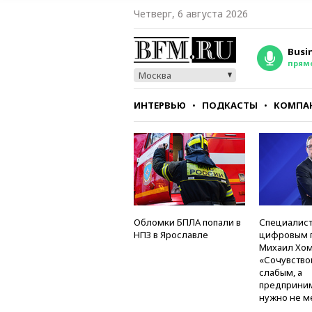
Четверг, 6 августа 2026
Busi
прям
Москва
ИНТЕРВЬЮ
ПОДКАСТЫ
КОМПА
СТИЛЬ
ТЕСТЫ
Обломки БПЛА попали в
Специалист
НПЗ в Ярославле
цифровым 
Михаил Хом
«Сочувство
слабым, а
предприни
нужно не м