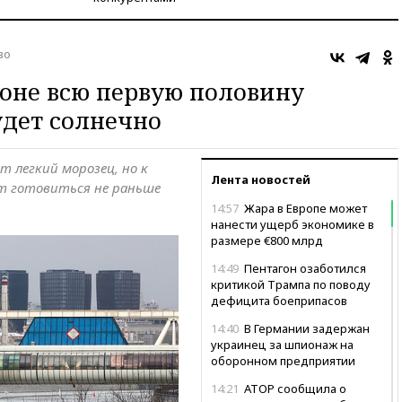
во
оне всю первую половину
дет солнечно
 легкий морозец, но к
Лента новостей
т готовиться не раньше
14:57
Жара в Европе может
нанести ущерб экономике в
размере €800 млрд
14:49
Пентагон озаботился
критикой Трампа по поводу
дефицита боеприпасов
14:40
В Германии задержан
украинец за шпионаж на
оборонном предприятии
14:21
АТОР сообщила о