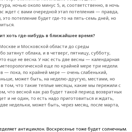
ура, ночью около минус 5, и, соответственно, в ночь
13:13
СК возбудил дело по
факту гибели женщины и
нас ждет с вами очередной этап потепления — правда,
ребенка в Раменском
 это потепление будет где-то на пять-семь дней, но
ниться.
12:57
В Луганске при ракетном
ударе ВСУ по складу
чит хоть где-нибудь в ближайшее время?
пострадали пять человек
12:44
МВД: число
в Москве и Московской области до среды
преступлений, связанных с
бо затянут облака, и в четверг, пятницу, субботу,
отмыванием денег, достигло
то еще не весна. У нас есть две весны — календарная
рекордного показателя
 метеорологической еще по крайней мере три недели.
12:40
В Подмосковье
ов — пока, по крайней мере — очень слабенький,
женщина и трехлетний
раньше, может быть, на неделю-другую, местами, но
ребенок погибли при падении
в том, что такие теплые месяцы, какие мы пережили с
из окна
ом, что весной как раз будет такой период возвратных
12:22
В России с 1 сентября
дет и не один, то есть надо приготовиться и ждать,
изменятся билеты на
 две недельки, может быть, через месяц, после марта,
общественный транспорт
12:15
Иран и Оман
согласовали главные пункты
сделки по открытию
еделяет антициклон. Воскресенье тоже будет солнечным.
Ормузского пролива