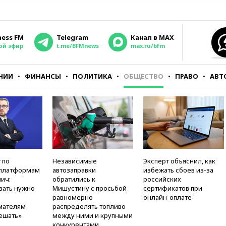
ness FM
Telegram
Канал в MAX
ой эфир
t.me/BFMnews
max.ru/bfm
НИИ
ФИНАНСЫ
ПОЛИТИКА
ОБЩЕСТВО
ПРАВО
АВТ
 по
Независимые
Эксперт объяснил, как
платформам
автозаправки
избежать сбоев из-за
ич:
обратились к
российских
вать нужно
Мишустину с просьбой
сертификатов при
равномерно
онлайн-оплате
мателям
распределять топливо
ешать»
между ними и крупными
конкурентами