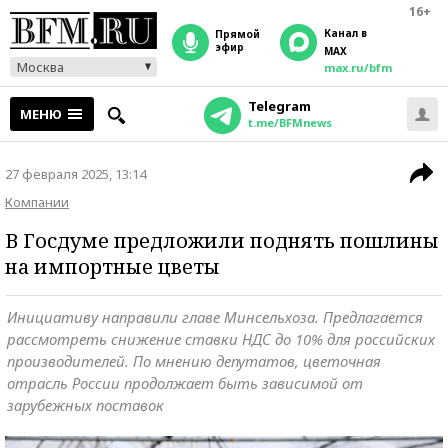
16+
Канал в
прямой
эфир
MAX
Москва
max.ru/bfm
Telegram
МЕНЮ
t.me/BFMnews
27 февраля 2025, 13:14
Компании
В Госдуме предложили поднять пошлины
на импортные цветы
Инициативу направили главе Минсельхоза. Предлагается
рассмотреть снижение ставки НДС до 10% для российских
производителей. По мнению депутатов, цветочная
отрасль России продолжает быть зависимой от
зарубежных поставок