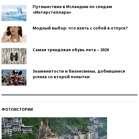
Путешествие в Исландию по следам
«Интерстеллара»
Модный выбор: что взять с собой в отпуск?
Самая трендовая обувь лета – 2026
Знаменитости и бизнесмены, добившиеся
успеха со второй попытки
Как защититься от солнца на курорте?
ФОТОИСТОРИИ
Кто изобрел средства связи?