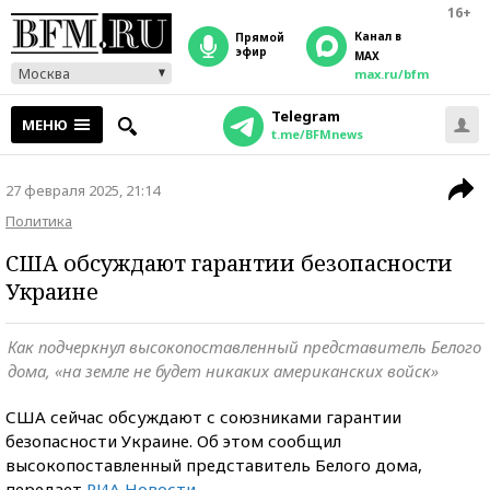
16+
Канал в
прямой
эфир
MAX
Москва
max.ru/bfm
Telegram
МЕНЮ
t.me/BFMnews
27 февраля 2025, 21:14
Политика
США обсуждают гарантии безопасности
Украине
Как подчеркнул высокопоставленный представитель Белого
дома, «на земле не будет никаких американских войск»
США сейчас обсуждают с союзниками гарантии
безопасности Украине. Об этом сообщил
высокопоставленный представитель Белого дома,
передает
РИА Новости
.