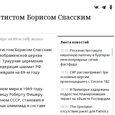
тистом Борисом Спасским
ерг на 89-м году жизни
Лента новостей
истом Борисом Спасским
10:38
Роскачество нашло
реображенской церкви
кишечную палочку в бургерах
пяти популярных сетей
). Траурная церемония
фастфуда
едерация шахмат РФ.
февраля на 89-м году
10:19
СКР рассматривает три
основные версии
произошедшего с Cessna-182
ном мира в 1969 году,
10:18
В Приморье задержаны
канцу Роберту Фишеру.
подростки, планировавшие
теракт на объекте Росгвардии
оном СССР, становился
ых олимпиад в составе
09:59
The Spectator:
отсутствие ракет для Patriot у