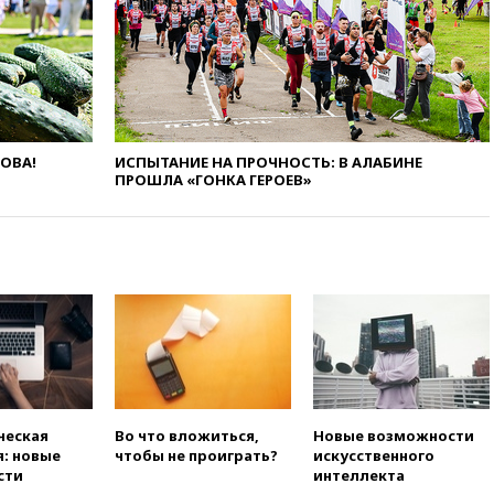
украинского конфликта
03:16
Трамп заявил, что
предпочел бы соглашение с
Ираном
02:06
Лантратова: судьба
сотни жителей Курской
области все еще неизвестна
ЛОВА!
ИСПЫТАНИЕ НА ПРОЧНОСТЬ: В АЛАБИНЕ
ПРОШЛА «ГОНКА ГЕРОЕВ»
01:10
МИД РФ: ЕС пытается
сохранить мобилизационный
ресурс для Украины
00:05
Девочка с «маской
Бэтмена» показала лицо
после последней операции
вчера, 23:35
Российского
историка Артема Кирпиченка
арестовали в Израиле
вчера, 23:23
«Спартак»
разгромил «Оренбург» в
ческая
Во что вложиться,
Новые возможности
Кубке России
: новые
чтобы не проиграть?
искусственного
сти
интеллекта
вчера, 23:00
Пост Дмитриева в