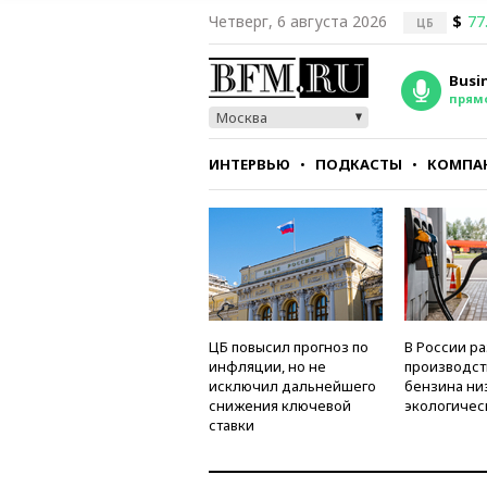
Четверг, 6 августа 2026
$
77
ЦБ
Busi
прям
Москва
ИНТЕРВЬЮ
ПОДКАСТЫ
КОМПА
СТИЛЬ
ТЕСТЫ
ЦБ повысил прогноз по
В России р
инфляции, но не
производст
исключил дальнейшего
бензина ни
снижения ключевой
экологичес
ставки