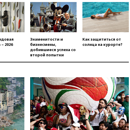
X о миграционном кризисе в
Сеуте набрал миллион
просмотров
вчера, 22:49
Минпромторг:
банкротство «Кванта» не
означает прекращения
производства телевизоров в
ндовая
Знаменитости и
Как защититься от
РФ
 – 2026
бизнесмены,
солнца на курорте?
добившиеся успеха со
вчера, 22:35
Семь грузовых
второй попытки
вагонов сошли с рельсов в
Оренбургской области
вчера, 22:22
Минфин: в июле
выросли нефтегазовые
доходы российского бюджета
вчера, 22:15
Аксаков: ЦБ
согласовал первый стандарт
исламского банкинга
вчера, 21:43
Организаторы
«Интервидения»
подтвердили, что конкурс
пройдет в Саудовской Аравии