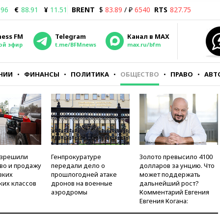
.96
€
88.91
¥
11.51
BRENT
$
83.89
/ ₽
6540
RTS
827.75
ness FM
Telegram
Канал в MAX
ой эфир
t.me/BFMnews
max.ru/bfm
НИИ
ФИНАНСЫ
ПОЛИТИКА
ОБЩЕСТВО
ПРАВО
АВТ
азрешили
Генпрокуратуре
Золото превысило 4100
во и продажу
передали дело о
долларов за унцию. Что
зких
прошлогодней атаке
может поддержать
ких классов
дронов на военные
дальнейший рост?
аэродромы
Комментарий Евгения
Евгения Когана: