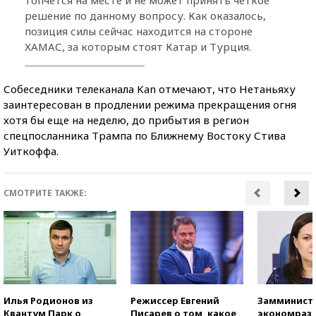
решение по данному вопросу. Как оказалось,
позиция силы сейчас находится на стороне
ХАМАС, за которым стоят Катар и Турция.
Собеседники телеканала Kan отмечают, что Нетаньяху
заинтересован в продлении режима прекращения огня
хотя бы еще на неделю, до прибытия в регион
спецпосланника Трампа по Ближнему Востоку Стива
Уиткоффа.
СМОТРИТЕ ТАКЖЕ:
Илья Родионов из
Режиссер Евгений
Замминист
Квантум Парк о
Писарев о том, какое
экономраз