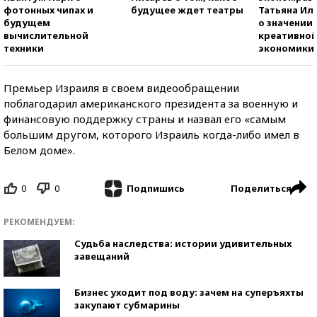
фотонных чипах и
будущее ждет театры
Татьяна И
будущем
о значении
вычислительной
креативно
техники
экономики
Премьер Израиля в своем видеообращении
поблагодарил американского президента за военную и
финансовую поддержку страны и назвал его «самым
большим другом, которого Израиль когда-либо имел в
Белом доме».
0
0
Поделиться
Подпишись
РЕКОМЕНДУЕМ:
Судьба наследства: истории удивительных
завещаний
Бизнес уходит под воду: зачем на суперъяхты
закупают субмарины