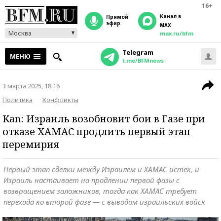
16+
Канал в
прямой
эфир
MAX
Москва
max.ru/bfm
Telegram
МЕНЮ
t.me/BFMnews
3 марта 2025, 18:16
Политика
Конфликты
Kan: Израиль возобновит бои в Газе при
отказе ХАМАС продлить первый этап
перемирия
Первый этап сделки между Израилем и ХАМАС истек, и
Израиль настаивает на продлении первой фазы с
возвращением заложников, тогда как ХАМАС требует
перехода ко второй фазе — с выводом израильских войск