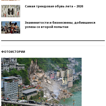
Самая трендовая обувь лета – 2026
Знаменитости и бизнесмены, добившиеся
успеха со второй попытки
Как защититься от солнца на курорте?
ФОТОИСТОРИИ
Кто изобрел средства связи?