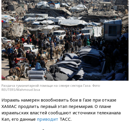
Раздача гуманитарной помощи на севере сектора Газа. Фото:
REUTERS/Mahmoud Issa
Израиль намерен возобновить бои в Газе при отказе
ХАМАС продлить первый этап перемирия. О плане
израильских властей сообщают источники телеканала
Kan, его данные
приводит
ТАСС.