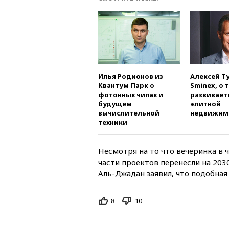
Илья Родионов из
Алексей Т
Квантум Парк о
Sminex, о 
фотонных чипах и
развивает
будущем
элитной
вычислительной
недвижим
техники
Несмотря на то что вечеринка в 
части проектов перенесли на 20
Аль-Джадан заявил, что подобная
8
10