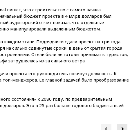
продлил контракт с «Реалом»
до 2032 года
rnal пишет, что строительство с самого начала
значальный бюджет проекта в 4 млрд долларов был
вчера, 22:28
Отказаться от
российского гражданства
ный аудиторский отчет показал, что отдельные
станет значительно дороже
ленно манипулировали выделенным бюджетом.
вчера, 22:20
Путин назвал 76-ю
гвардейскую десантно-
а каждом этапе. Подрядчики сдали проект на три года
штурмовую дивизию
я на сильно сдвинутые сроки, в день открытия города
легендарной
достроенными. Отели были не готовы принимать туристов,
вчера, 22:15
Путин заслушал
ьфа затруднялась из-за сильного ветра.
доклад о ситуации на
добропольском направлении
дачи проекта его руководитель покинул должность. К
 топ-менджеров. Ее главной задачей было преобразование
вчера, 21:58
Генпрокуратура
признала нежелательным в
РФ американский Human
Rights Foundation
чного состояния» к 2080 году, по предварительным
вчера, 21:35
«Аэрофлот»
н долларов. Это в 25 раз больше годового бюджета всей
отменяет часть рейсов в Сочи
и Геленджик
вчера, 21:25
Руслан Терновой
выиграл золото чемпионата