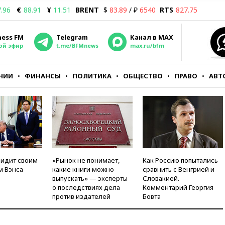
.96
€
88.91
¥
11.51
BRENT
$
83.89
/ ₽
6540
RTS
827.75
ness FM
Telegram
Канал в MAX
ой эфир
t.me/BFMnews
max.ru/bfm
НИИ
ФИНАНСЫ
ПОЛИТИКА
ОБЩЕСТВО
ПРАВО
АВТ
видит своим
«Рынок не понимает,
Как Россию попытались
м Вэнса
какие книги можно
сравнить с Венгрией и
выпускать» — эксперты
Словакией.
о последствиях дела
Комментарий Георгия
против издателей
Бовта