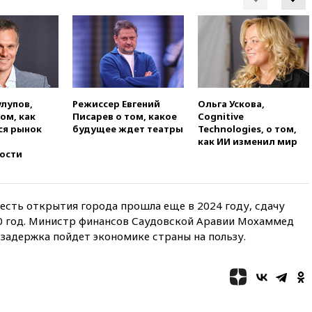
Европы в прыжках с 10-
метровой вышки
вчера, 21:10
РФ не получала
обращений о прекращении
концессии строительства ж/д
в Армении
вчера, 21:00
В России вновь
улупов,
Режиссер Евгений
Ольга Ускова,
обсуждают эксперимент по
том, как
Писарев о том, какое
Cognitive
онлайн-продаже алкоголя
ся рынок
будущее ждет театры
Technologies, о том,
как ИИ изменил мир
вчера, 20:45
Матвиенко:
ости
россиянам могут
рекомендовать не посещать
Армению
честь открытия города прошла еще в 2024 году, сдачу
вчера, 20:35
ПВО за день
30 год. Министр финансов Саудовской Аравии Мохаммед
сбила еще 281 украинский
беспилотник над Россией
 задержка пойдет экономике страны на пользу.
вчера, 20:27
Ямпольская
призвала оптимизировать
олимпиады для поступления в
вузы