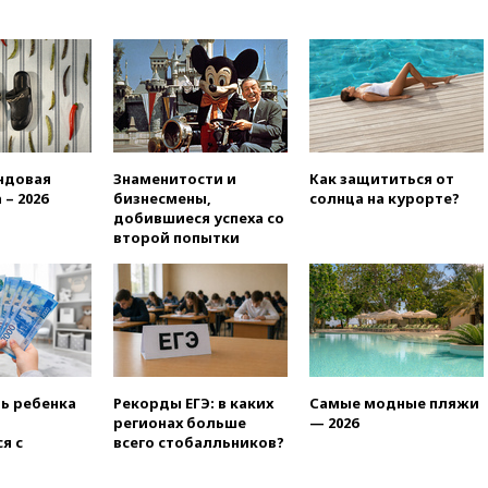
Газе
вчера, 17:50
Миронов призвал
снять «Яблоко» с выборов в
Госдуму
вчера, 17:45
Правительство
получит «золотую акцию» в
управлении аэропортом
Шереметьево
ндовая
Знаменитости и
Как защититься от
 – 2026
бизнесмены,
солнца на курорте?
вчера, 17:35
Шесть человек
добившиеся успеха со
пострадали при ударе ВСУ по
второй попытки
автобусу в Запорожской
области
вчера, 17:25
В аэропортах
Сочи и Геленджика сняты
ограничения
вчера, 17:17
Власти РФ
помогут пострадавшему от
ть ребенка
Рекорды ЕГЭ: в каких
Самые модные пляжи
атак на склады Wildberries
регионах больше
— 2026
бизнесу
я с
всего стобалльников?
вчера, 16:55
Экс-директору
Popcorn Books запросили