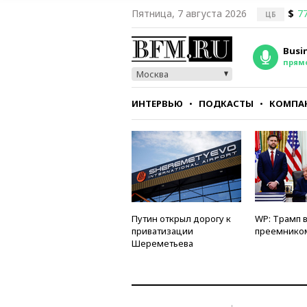
Пятница, 7 августа 2026
$
77
ЦБ
Busi
прям
Москва
ИНТЕРВЬЮ
ПОДКАСТЫ
КОМПА
СТИЛЬ
ТЕСТЫ
Путин открыл дорогу к
WP: Трамп 
приватизации
преемнико
Шереметьева