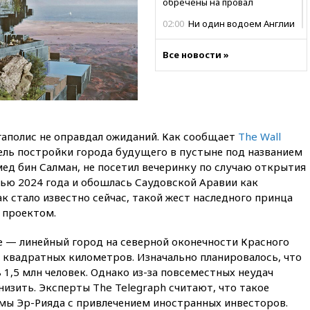
обречены на провал
02:00
Ни один водоем Англии
не соответствует нормам
химической безопасности
Все новости »
01:00
Трамп: США сами
нуждаются в дальнобойных
ракетах и системах Patriot
00:01
Трамп заявил о
необходимости пополнения
аполис не оправдал ожиданий. Как сообщает
The Wall
арсенала США
ель постройки города будущего в пустыне под названием
вчера, 23:28
Слуцкий призвал
мед бин Салман, не посетил вечеринку по случаю открытия
признать «Яблоко»
нью 2024 года и обошлась Саудовской Аравии как
нежелательной организацией
к стало известно сейчас, такой жест наследного принца
вчера, 23:15
В Смоленске
 проектом.
ребенок и женщина погибли
при падении деревьев во
e — линейный город на северной оконечности Красного
время урагана
ч квадратных километров. Изначально планировалось, что
вчера, 22:55
В Москве в
 1,5 млн человек. Однако из-за повсеместных неудач
пятницу ожидаются ливни
изить. Эксперты The Telegraph считают, что такое
ы Эр-Рияда с привлечением иностранных инвесторов.
вчера, 22:35
Винисиус