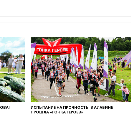
аэропорт Геленджика
возобновили работу
вчера, 19:00
Путин уточнил
порядок присвоения воинских
званий добровольцам
вчера, 18:50
Euractiv: восток
Финляндии приходит в упадок
без российских туристов
вчера, 18:35
В Жуковском и
аэропорту Геленджика
введены ограничения
вчера, 18:21
Зюганов
присоединился к критике
«Яблока»
вчера, 18:15
Четыре человека
пострадали при атаках ВСУ на
ЛОВА!
ИСПЫТАНИЕ НА ПРОЧНОСТЬ: В АЛАБИНЕ
Белгородскую область
ПРОШЛА «ГОНКА ГЕРОЕВ»
вчера, 18:00
Совет мира
выбрал подрядчика для
строительства военной базы в