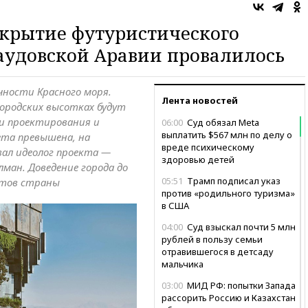
ткрытие футуристического
 Саудовской Аравии провалилось
ечности Красного моря.
Лента новостей
городских высотках будут
ки проектирования и
06:00
Суд обязал Meta
выплатить $567 млн по делу о
та превышена, на
вреде психическому
ал идеолог проекта —
здоровью детей
ман. Доведение города до
05:51
Трамп подписал указ
етов страны
против «родильного туризма»
в США
04:00
Суд взыскал почти 5 млн
рублей в пользу семьи
отравившегося в детсаду
мальчика
03:00
МИД РФ: попытки Запада
рассорить Россию и Казахстан