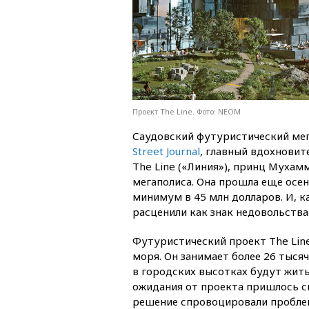
Проект The Line. Фото: NEOM
Саудовский футуристический мег
Street Journal
, главный вдохновит
The Line («Линия»), принц Мухам
мегаполиса. Она прошла еще осе
минимум в 45 млн долларов. И, ка
расценили как знак недовольства
Футуристический проект The Lin
моря. Он занимает более 26 тыся
в городских высотках будут жить
ожидания от проекта пришлось сн
решение спровоцировали проблем