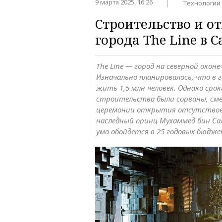
9 марта 2025, 16:26
Технологии
Строительство и о
города The Line в
The Line — город на северной окон
Изначально планировалось, что в 
жить 1,5 млн человек. Однако сро
строительства были сорваны, сме
церемонии открытия отсутствов
наследный принц Мухаммед бин Сал
ума обойдется в 25 годовых бюдж