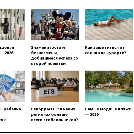
вчера, 20:15
Минтранс
предложил оплачивать
защиту дорог от БПЛА из
средств на ремонт
вчера, 20:00
Зеленский 8
августа посетит Сербию с
официальным визитом
вчера, 19:58
В Госдуму будет
ндовая
Знаменитости и
Как защититься от
внесен законопроект об
 – 2026
бизнесмены,
солнца на курорте?
отмене ЕГЭ
добившиеся успеха со
второй попытки
вчера, 19:50
Аэропорты Сочи и
Ярославля приостановили
работу
вчера, 19:35
WP: Трамп
призвал доноров-
республиканцев поддержать
Вэнса на выборах 2028 года
ть ребенка
Рекорды ЕГЭ: в каких
Самые модные пляжи
вчера, 19:20
Число ломбардов
регионах больше
— 2026
в РФ превысило максимум
я с
всего стобалльников?
2022 года
вчера, 19:15
Жуковский и