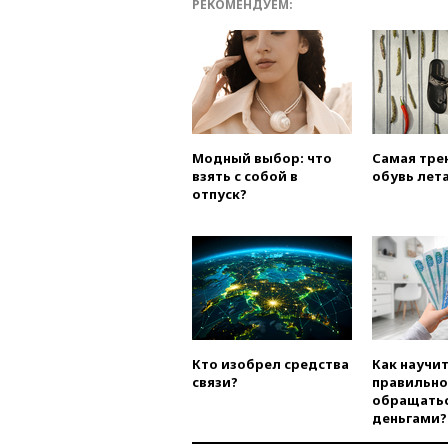
РЕКОМЕНДУЕМ:
Модный выбор: что
Самая тре
взять с собой в
обувь лета
отпуск?
Кто изобрел средства
Как научи
связи?
правильно
обращатьс
деньгами?