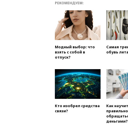
РЕКОМЕНДУЕМ:
Модный выбор: что
Самая тре
взять с собой в
обувь лета
отпуск?
Кто изобрел средства
Как научи
связи?
правильно
обращатьс
деньгами?