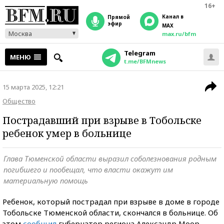
16+
Канал в
прямой
эфир
MAX
Москва
max.ru/bfm
Telegram
МЕНЮ
t.me/BFMnews
15 марта 2025, 12:21
Общество
Пострадавший при взрыве в Тобольске
ребенок умер в больнице
Глава Тюменской области выразил соболезнования родным
погибшего и пообещал, что власти окажут им
материальную помощь
Ребенок, который пострадал при взрыве в доме в городе
Тобольске Тюменской области, скончался в больнице. Об
этом
сообщил
губернатор региона Александр Моор.