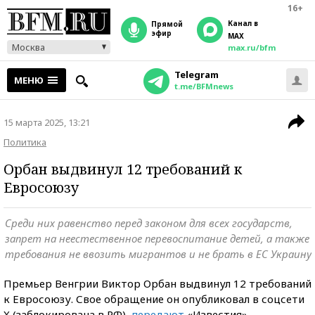
16+
Канал в
прямой
эфир
MAX
Москва
max.ru/bfm
Telegram
МЕНЮ
t.me/BFMnews
15 марта 2025, 13:21
Политика
Орбан выдвинул 12 требований к
Евросоюзу
Среди них равенство перед законом для всех государств,
запрет на неестественное перевоспитание детей, а также
требования не ввозить мигрантов и не брать в ЕС Украину
Премьер Венгрии Виктор Орбан выдвинул 12 требований
к Евросоюзу. Свое обращение он опубликовал в соцсети
X (заблокирована в РФ),
передают
«Известия».