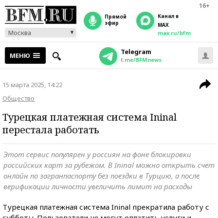
16+
Канал в
прямой
эфир
MAX
Москва
max.ru/bfm
Telegram
МЕНЮ
t.me/BFMnews
15 марта 2025, 14:22
Общество
Турецкая платежная система Ininal
перестала работать
Этот сервис популярен у россиян на фоне блокировки
российских карт за рубежом. В Ininal можно открыть счет
онлайн по загранпаспорту без поездки в Турцию, а после
верификации личности увеличить лимит на расходы
Турецкая платежная система Ininal прекратила работу с
субботы. Пользователи не могут оплатить услуги и