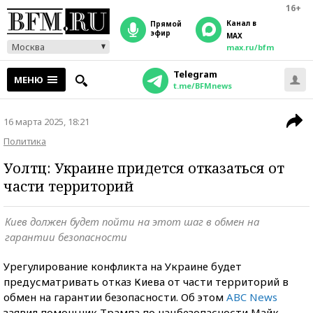
16+
Канал в
прямой
эфир
MAX
Москва
max.ru/bfm
Telegram
МЕНЮ
t.me/BFMnews
16 марта 2025, 18:21
Политика
Уолтц: Украине придется отказаться от
части территорий
Киев должен будет пойти на этот шаг в обмен на
гарантии безопасности
Урегулирование конфликта на Украине будет
предусматривать отказ Киева от части территорий в
обмен на гарантии безопасности. Об этом
ABC News
заявил помощник Трампа по нацбезопасности Майк