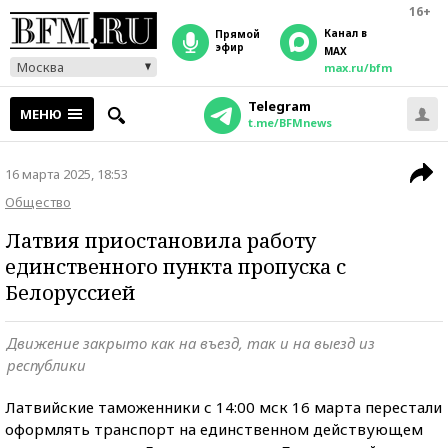
16+
Канал в
прямой
эфир
MAX
Москва
max.ru/bfm
Telegram
МЕНЮ
t.me/BFMnews
16 марта 2025, 18:53
Общество
Латвия приостановила работу
единственного пункта пропуска с
Белоруссией
Движение закрыто как на въезд, так и на выезд из
республики
Латвийские таможенники с 14:00 мск 16 марта перестали
оформлять транспорт на единственном действующем