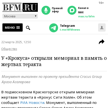
16+
Канал в
прямой
эфир
MAX
Москва
max.ru/bfm
Telegram
МЕНЮ
t.me/BFMnews
22 марта 2025, 12:50
Общество
У «Крокуса» открыли мемориал в память о
жертвах теракта
Монумент выполнен по проекту президента Crocus Group
Араза Агаларова
В подмосковном Красногорске открыли мемориал
жертвам теракта в «Крокус Сити Холле». Об этом
сообщает
РИА Новости
. Монумент, выполненный по
проекту президента Crocus Group Араза Агаларова,