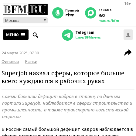
16+
Канал в
прямой
эфир
MAX
Москва
max.ru/bfm
Telegram
МЕНЮ
t.me/BFMnews
24 марта 2025, 07:30
Финансы
Рынки
Superjob назвал сферы, которые больше
всего нуждаются в рабочих руках
Самый большой дефицит кадров в стране, по данным
портала Superjob, наблюдается в сферах строительства и
промышленности, а также транспортно-логистической
отрасли
В России самый большой дефицит кадров наблюдается в
сферах строительства и промышленности, а также