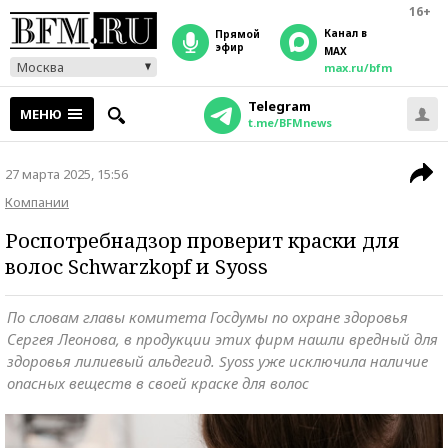
16+
Канал в
прямой
эфир
MAX
Москва
max.ru/bfm
Telegram
МЕНЮ
t.me/BFMnews
27 марта 2025, 15:56
Компании
Роспотребнадзор проверит краски для
волос Schwarzkopf и Syoss
По словам главы комитета Госдумы по охране здоровья
Сергея Леонова, в продукции этих фирм нашли вредный для
здоровья лилиевый альдегид. Syoss уже исключила наличие
опасных веществ в своей краске для волос