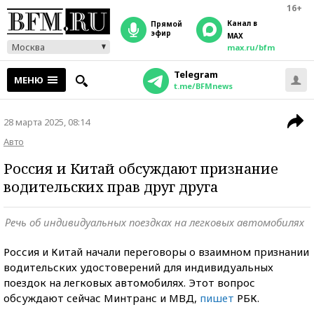
16+
Канал в
прямой
эфир
MAX
Москва
max.ru/bfm
Telegram
МЕНЮ
t.me/BFMnews
28 марта 2025, 08:14
Авто
Россия и Китай обсуждают признание
водительских прав друг друга
Речь об индивидуальных поездках на легковых автомобилях
Россия и Китай начали переговоры о взаимном признании
водительских удостоверений для индивидуальных
поездок на легковых автомобилях. Этот вопрос
обсуждают сейчас Минтранс и МВД,
пишет
РБК.