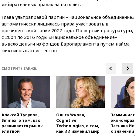
избирательных правах на пять лет.
Глава ультраправой партии «Национальное объединение»
автоматически лишилась права участвовать в
президентской гонке 2027 года. По версии прокуратуры,
с 2004 по 2016 годы «Национальное объединение»
вывело деньги из фондов Европарламента путем найма
фиктивных ассистентов.
СМОТРИТЕ ТАКЖЕ:
Алексей Тулупов,
Ольга Ускова,
Замминист
Sminex, о том, как
Cognitive
экономраз
развивается рынок
Technologies, о том,
Татьяна И
элитной
как ИИ изменил мир
о значении