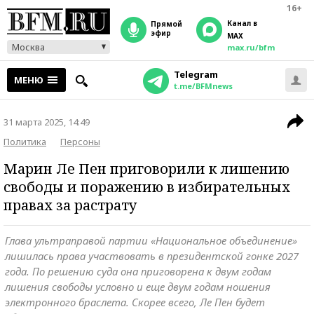
16+
Канал в
прямой
эфир
MAX
Москва
max.ru/bfm
Telegram
МЕНЮ
t.me/BFMnews
31 марта 2025, 14:49
Политика
Персоны
Марин Ле Пен приговорили к лишению
свободы и поражению в избирательных
правах за растрату
Глава ультраправой партии «Национальное объединение»
лишилась права участвовать в президентской гонке 2027
года. По решению суда она приговорена к двум годам
лишения свободы условно и еще двум годам ношения
электронного браслета. Скорее всего, Ле Пен будет