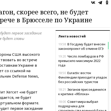
гон, скорее всего, не будет
трече в Брюсселе по Украине
будет первое заседание
Лента новостей
е будет главы
19:58
В Госдуму будет внесен
законопроект об отмене ЕГЭ
бороны США высокого
19:20
Число ломбардов в РФ
аствовать во встрече
превысило максимум 2022
оставкам Украине в
года
ет со ссылкой на
18:50
Euractiv: восток
льник Defense News,
Финляндии приходит в упадок
без российских туристов
18:21
Зюганов присоединился
ит Хегсет «не будет
к критике «Яблока»
дается, не будет
18:00
Совет мира выбрал
виртуальном формате.
подрядчика для
будет первое заседание
строительства военной базы в