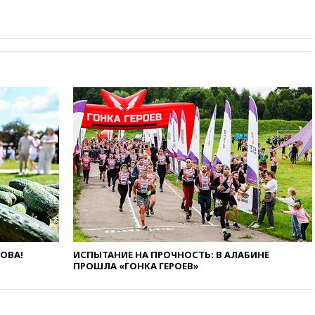
14:49
Пентагон озаботился
критикой Трампа по поводу
дефицита боеприпасов
14:40
В Германии задержан
украинец за шпионаж на
оборонном предприятии
14:21
АТОР сообщила о
снижении цен на авиабилеты
в России
14:19
Масштабный сбой
произошел в рунете
14:14
«Ведомости»: Озон банк
не пострадает от британских
санкций
13:58
Медведев назвал
Японию вассалом США
ЛОВА!
ИСПЫТАНИЕ НА ПРОЧНОСТЬ: В АЛАБИНЕ
13:45
В Петербурге достроили
ПРОШЛА «ГОНКА ГЕРОЕВ»
новый тоннель зеленой ветки
метро
13:38
В эфире «Радиостанции