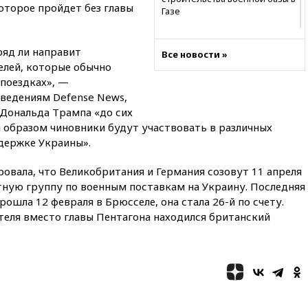
оторое пройдет без главы
Газе
17:50
Миронов призвал снять
«Яблоко» с выборов в Госдуму
ряд ли направит
Все новости »
лей, которые обычно
17:45
Правительство получит
«золотую акцию» в
поездках», —
управлении аэропортом
сведениям Defense News,
Шереметьево
Дональда Трампа «до сих
17:35
Шесть человек
 образом чиновники будут участвовать в различных
пострадали при ударе ВСУ по
держке Украины».
автобусу в Запорожской
области
вала, что Великобритания и Германия созовут 11 апреля
17:25
В аэропортах Сочи и
тную группу по военным поставкам на Украину. Последняя
Геленджика сняты
ошла 12 февраля в Брюсселе, она стала 26-й по счету.
ограничения
теля вместо главы Пентагона находился британский
17:17
Власти РФ помогут
пострадавшему от атак на
склады Wildberries бизнесу
16:55
Экс-директору Popcorn
Books запросили четыре года
условно