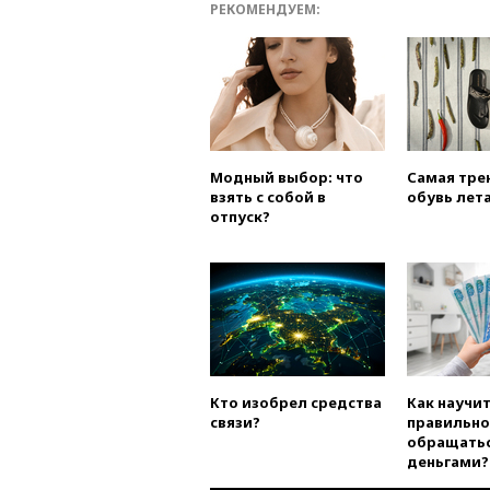
РЕКОМЕНДУЕМ:
Модный выбор: что
Самая тре
взять с собой в
обувь лета
отпуск?
Кто изобрел средства
Как научи
связи?
правильно
обращатьс
деньгами?