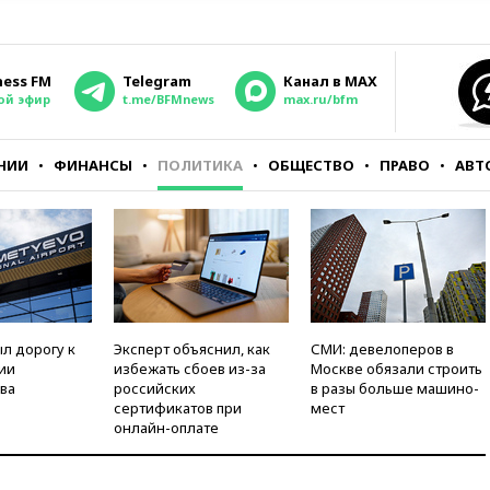
ness FM
Telegram
Канал в MAX
ой эфир
t.me/BFMnews
max.ru/bfm
НИИ
ФИНАНСЫ
ПОЛИТИКА
ОБЩЕСТВО
ПРАВО
АВТ
л дорогу к
Эксперт объяснил, как
СМИ: девелоперов в
ии
избежать сбоев из-за
Москве обязали строить
ва
российских
в разы больше машино-
сертификатов при
мест
онлайн-оплате