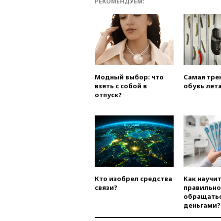
РЕКОМЕНДУЕМ:
Модный выбор: что
Самая тре
взять с собой в
обувь лета
отпуск?
Кто изобрел средства
Как научи
связи?
правильно
обращатьс
деньгами?