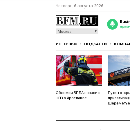
Четверг, 6 августа 2026
Busi
прям
Москва
ИНТЕРВЬЮ
ПОДКАСТЫ
КОМПА
СТИЛЬ
ТЕСТЫ
Обломки БПЛА попали в
Путин откры
НПЗ в Ярославле
приватизац
Шереметье