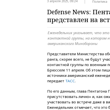
3 апреля 2025, 09:24
Политика
Defense News: Пента
представлен на вс
Еженедельник указывает, что это 
контактной группы, на котором н
американского Минобороны
Представители Министерства о
ранга, скорее всего, не будут уч
контактной группы по военным п
Брюсселе 11 апреля. Об этом пиш
источники американский еженеде
передает
ТАСС
.
По его данным, глава Пентагона П
присутствовать лично» и, как ожи
участвовать во встрече даже в 
Еженедельник отмечает, что это 