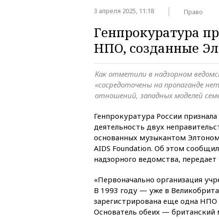
3 апреля 2025, 11:18
Право
Генпрокуратура п
НПО, созданные Э
Как отметили в надзорном ведомс
«сосредоточены на пропаганде не
отношений, западных моделей семь
Генпрокуратура России признала
деятельность двух неправительс
основанных музыкантом Элтоном 
AIDS Foundation. Об этом сообщил
надзорного ведомства, передает
«Первоначально организация учр
В 1993 году — уже в Великобрит
зарегистрирована еще одна НПО 
Основатель обеих — британский 