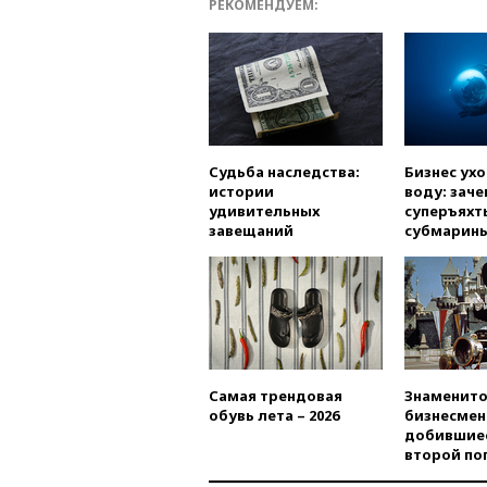
РЕКОМЕНДУЕМ:
Судьба наследства:
Бизнес ух
истории
воду: заче
удивительных
суперъяхт
завещаний
субмарин
Самая трендовая
Знаменито
обувь лета – 2026
бизнесмен
добившиес
второй по