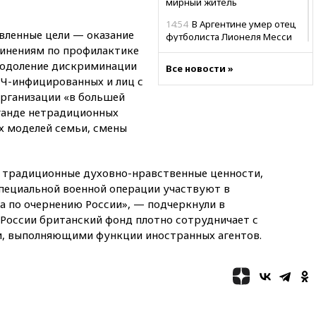
мирный житель
14:54
В Аргентине умер отец
явленные цели — оказание
футболиста Лионеля Месси
инениям по профилактике
14:43
Турция ограничила
еодоление дискриминации
Все новости »
судоходство в Черном море
Ч-инфицированных и лиц с
14:20
Генпрокурором США
рганизации «в большей
стал Тодд Бланш
ганде нетрадиционных
х моделей семьи, смены
13:37
Пляжи Геленджика
закрыты из-за опасности БПЛА
13:03
Испания ввела
 традиционные духовно-нравственные ценности,
погранконтроль для
специальной военной операции участвуют в
итальянских туристов
 по очернению России», — подчеркнули в
12:27
Возгорание на Ильском
 России британский фонд плотно сотрудничает с
НПЗ, вызванное атакой БПЛА,
, выполняющими функции иностранных агентов.
потушили
11:47
Суд оставил под
арестом Rolls-Royce блогера
Лерчек
11:07
При столкновении