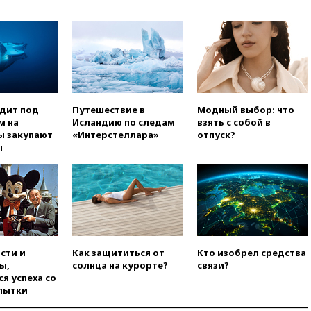
вчера, 23:35
Лукашенко
объяснил экономическую
выгоду безвизового режима с
ЕС
вчера, 22:59
На башню
ресторана «Армения» в
Москве вернут утраченную
одит под
Путешествие в
Модный выбор: что
скульптуру балерины
м на
Исландию по следам
взять с собой в
ы закупают
«Интерстеллара»
отпуск?
вчера, 22:45
Литовец
ы
протаранил погранпункт при
попытке попасть в Россию
вчера, 22:28
Бессент
анонсировал скорое
соглашение о прекращении
огня США и Ирана
вчера, 22:15
Три человека
сти и
Как защититься от
Кто изобрел средства
получили ножевые ранения
ы,
солнца на курорте?
связи?
при нападении в Чехии
я успеха со
вчера, 22:00
Путин поручил
пытки
выделить средства на новые