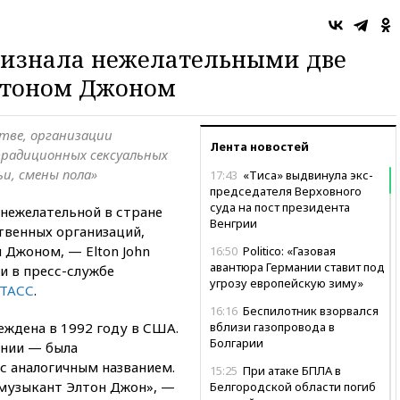
ризнала нежелательными две
лтоном Джоном
тве, организации
Лента новостей
традиционных сексуальных
и, смены пола»
17:43
«Тиса» выдвинула экс-
председателя Верховного
суда на пост президента
 нежелательной в стране
Венгрии
твенных организаций,
Джоном, — Elton John
16:50
Politico: «Газовая
авантюра Германии ставит под
и в пресс-службе
угрозу европейскую зиму»
ТАСС
.
16:16
Беспилотник взорвался
еждена в 1992 году в США.
вблизи газопровода в
Болгарии
ании — была
с аналогичным названием.
15:25
При атаке БПЛА в
музыкант Элтон Джон», —
Белгородской области погиб