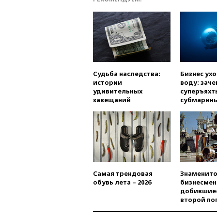
Судьба наследства:
Бизнес ух
истории
воду: заче
удивительных
суперъяхт
завещаний
субмарин
Самая трендовая
Знаменито
обувь лета – 2026
бизнесмен
добившиес
второй по