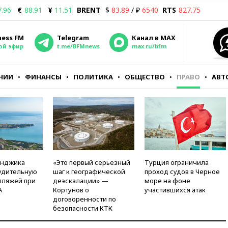
7.96
€
88.91
¥
11.51
BRENT
$
83.89
/ ₽
6540
RTS
827.75
ness FM
Telegram
Канал в MAX
ой эфир
t.me/BFMnews
max.ru/bfm
НИИ
ФИНАНСЫ
ПОЛИТИКА
ОБЩЕСТВО
ПРАВО
АВТ
енджика
«Это первый серьезный
Турция ограничила
удительную
шаг к географической
проход судов в Черное
пляжей при
деэскалации» —
море на фоне
А
Кортунов о
участившихся атак
договоренности по
безопасности КТК