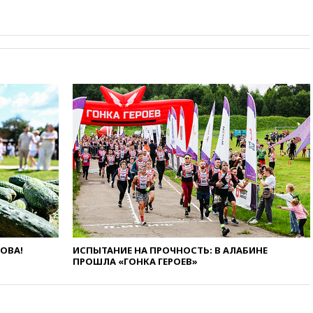
крупнейшим поставщиком
авиатоплива в Европу
06:30
США и Колумбия
обсуждают координацию
усилий против наркотрафика
05:30
ВМС Испании усилили
присутствие в Сеуте на фоне
миграционного кризиса
03:30
В Минстрое сравнили
качество жилья в Нью-Йорке и
России
02:30
Трамп попросил
отпустить его с круглого стола
в Госдепе, чтобы «вести
войну»
01:35
Мигрант погиб при
попытке попасть из Марокко в
ЛОВА!
ИСПЫТАНИЕ НА ПРОЧНОСТЬ: В АЛАБИНЕ
ПРОШЛА «ГОНКА ГЕРОЕВ»
Сеуту на параплане
00:30
FT: ЕС не готов принять в
блок Украину из-за уровня
коррупции