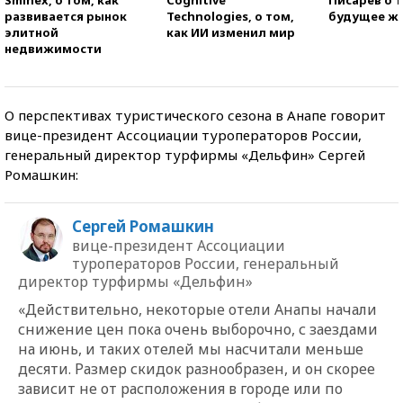
развивается рынок
Technologies, о том,
будущее ж
элитной
как ИИ изменил мир
недвижимости
О перспективах туристического сезона в Анапе говорит
вице-президент Ассоциации туроператоров России,
генеральный директор турфирмы «Дельфин» Сергей
Ромашкин:
Сергей Ромашкин
вице-президент Ассоциации
туроператоров России, генеральный
директор турфирмы «Дельфин»
«Действительно, некоторые отели Анапы начали
снижение цен пока очень выборочно, с заездами
на июнь, и таких отелей мы насчитали меньше
десяти. Размер скидок разнообразен, и он скорее
зависит не от расположения в городе или по