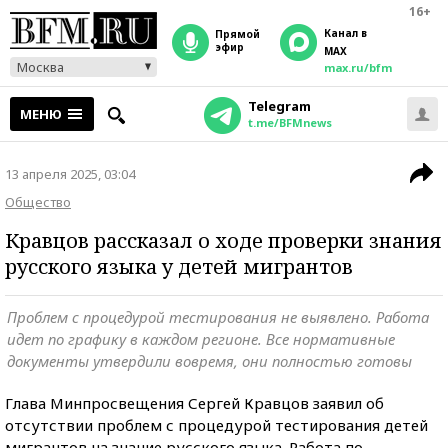
16+
Канал в
прямой
эфир
MAX
Москва
max.ru/bfm
Telegram
МЕНЮ
t.me/BFMnews
13 апреля 2025, 03:04
Общество
Кравцов рассказал о ходе проверки знания
русского языка у детей мигрантов
Проблем с процедурой тестирования не выявлено. Работа
идет по графику в каждом регионе. Все нормативные
документы утвердили вовремя, они полностью готовы
Глава Минпросвещения Сергей Кравцов заявил об
отсутствии проблем с процедурой тестирования детей
мигрантов на знание русского языка. Работа по