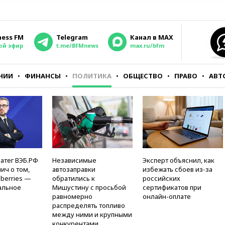
ness FM
Telegram
Канал в MAX
ой эфир
t.me/BFMnews
max.ru/bfm
НИИ
ФИНАНСЫ
ПОЛИТИКА
ОБЩЕСТВО
ПРАВО
АВТ
атег ВЭБ.РФ
Независимые
Эксперт объяснил, как
ич о том,
автозаправки
избежать сбоев из-за
berries —
обратились к
российских
альное
Мишустину с просьбой
сертификатов при
равномерно
онлайн-оплате
распределять топливо
между ними и крупными
конкурентами