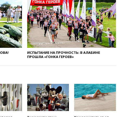
13:19
WP: Трамп определился
со своим преемником
13:13
СК возбудил дело по
факту гибели женщины и
ребенка в Раменском
12:57
В Луганске при ракетном
ударе ВСУ по складу
пострадали пять человек
ЛОВА!
ИСПЫТАНИЕ НА ПРОЧНОСТЬ: В АЛАБИНЕ
12:44
МВД: число
ПРОШЛА «ГОНКА ГЕРОЕВ»
преступлений, связанных с
отмыванием денег, достигло
рекордного показателя
12:40
В Подмосковье
женщина и трехлетний
ребенок погибли при падении
из окна
12:22
В России с 1 сентября
изменятся билеты на
общественный транспорт
12:15
Иран и Оман