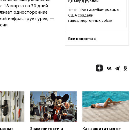
6,8 млрд рублей
 18 марта на 30 дней
16:16
The Guardian: ученые
олжает односторонние
США создали
ской инфраструктуре», —
гипоаллергенных собак
сии.
15:45
Спутник «Электро-Л» №
5 введен в эксплуатацию
Все новости »
15:35
Два человека погибли
при атаках дронов ВСУ в
Брянской области
15:15
В половине штатов США
зафиксирована вспышка
сальмонеллеза
14:57
Жара в Европе может
нанести ущерб экономике в
размере €800 млрд
14:49
Пентагон озаботился
критикой Трампа по поводу
дефицита боеприпасов
14:40
В Германии задержан
украинец за шпионаж на
ндовая
Знаменитости и
Как защититься от