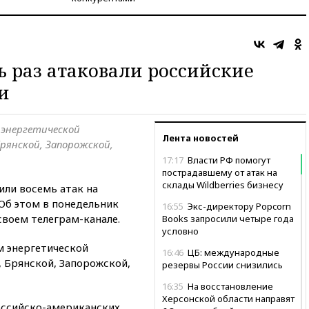
ь раз атаковали российские
и
 энергетической
Лента новостей
рянской, Запорожской,
17:17
Власти РФ помогут
пострадавшему от атак на
склады Wildberries бизнесу
ли восемь атак на
Об этом в понедельник
16:55
Экс-директору Popcorn
воем телеграм-канале.
Books запросили четыре года
условно
м энергетической
16:46
ЦБ: международные
 Брянской, Запорожской,
резервы России снизились
16:35
На восстановление
Херсонской области направят
оссийско-американских