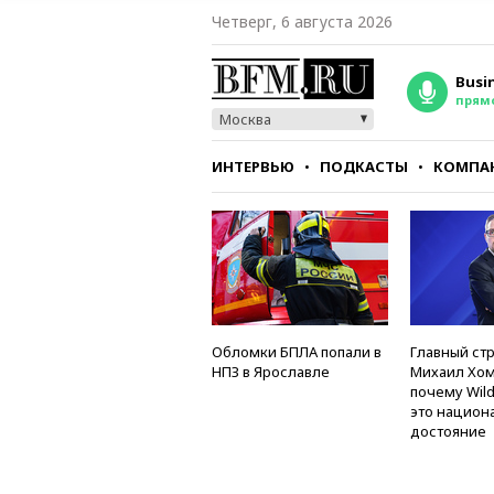
Четверг, 6 августа 2026
Busi
прям
Москва
ИНТЕРВЬЮ
ПОДКАСТЫ
КОМПА
СТИЛЬ
ТЕСТЫ
Обломки БПЛА попали в
Главный стр
НПЗ в Ярославле
Михаил Хом
почему Wild
это национ
достояние