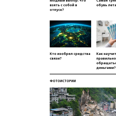
Модный выбор: что
Самая тре
взять с собой в
обувь лета
отпуск?
Кто изобрел средства
Как научи
связи?
правильно
обращатьс
деньгами?
ФОТОИСТОРИИ