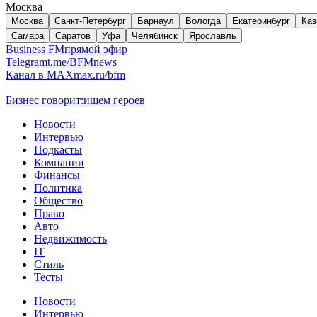
Москва
Москва
Санкт-Петербург
Барнаул
Вологда
Екатеринбург
Каз
Самара
Саратов
Уфа
Челябинск
Ярославль
Business FM
прямой эфир
Telegram
t.me/BFMnews
Канал в MAX
max.ru/bfm
Бизнес говорит:
ищем героев
Новости
Интервью
Подкасты
Компании
Финансы
Политика
Общество
Право
Авто
Недвижимость
IT
Стиль
Тесты
Новости
Интервью