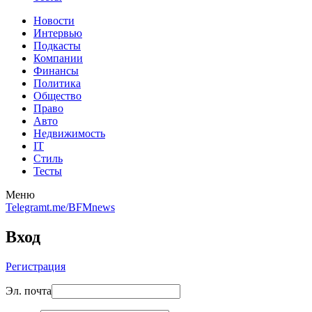
Новости
Интервью
Подкасты
Компании
Финансы
Политика
Общество
Право
Авто
Недвижимость
IT
Стиль
Тесты
Меню
Telegram
t.me/BFMnews
Вход
Регистрация
Эл. почта