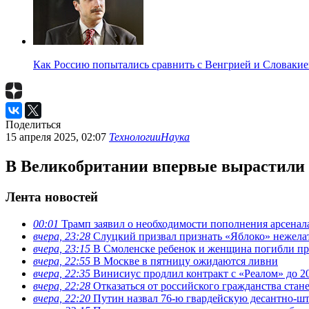
Как Россию попытались сравнить с Венгрией и Словакие
Поделиться
15 апреля 2025, 02:07
Технологии
Наука
В Великобритании впервые вырастили в
Лента новостей
00:01
Трамп заявил о необходимости пополнения арсена
вчера, 23:28
Слуцкий призвал признать «Яблоко» нежела
вчера, 23:15
В Смоленске ребенок и женщина погибли при
вчера, 22:55
В Москве в пятницу ожидаются ливни
вчера, 22:35
Винисиус продлил контракт с «Реалом» до 2
вчера, 22:28
Отказаться от российского гражданства стан
вчера, 22:20
Путин назвал 76-ю гвардейскую десантно-ш