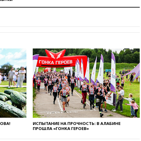
экстремизма
вчера, 20:20
Суд США
постановил остановить
строительство бального зала в
Белом доме
вчера, 20:15
Сенат США
одобрил ужесточение
санкций против России и
Ирана
вчера, 20:00
СК возбудил дело
против журналистки Катерины
Гордеевой о фейках о ВС
России
вчера, 19:45
ISU предоставил
нейтральный статус
фигуристкам Валиевой и
Трусовой
вчера, 19:35
Зеленский
впервые совершил
ЛОВА!
ИСПЫТАНИЕ НА ПРОЧНОСТЬ: В АЛАБИНЕ
официальный визит в Сербию
ПРОШЛА «ГОНКА ГЕРОЕВ»
вчера, 19:19
Россиянка