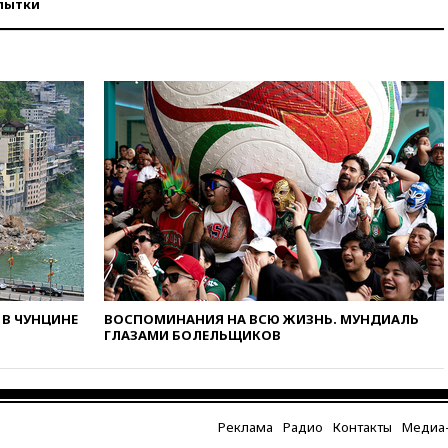
пытки
году более чем на четверть
вчера, 17:55
Мужчина получил
ранения при атаке дрона на
Белгородскую область
вчера, 17:48
Bloomberg:
авиакомпании США обязали
проверить самолеты Boeing на
наличие трещин
вчера, 17:35
В Казани
пятилетний ребенок погиб при
падении из окна десятого
этажа
вчера, 17:17
Bloomberg:
киберкомандование США
В ЧУНЦИНЕ
ВОСПОМИНАНИЯ НА ВСЮ ЖИЗНЬ. МУНДИАЛЬ
расследует серию
ГЛАЗАМИ БОЛЕЛЬЩИКОВ
самоубийств своих служащих
вчера, 17:00
Сняты
ограничения на полеты в
аэропорту Геленджика
Реклама
Радио
Контакты
Медиа-
вчера, 16:50
В Братиславе