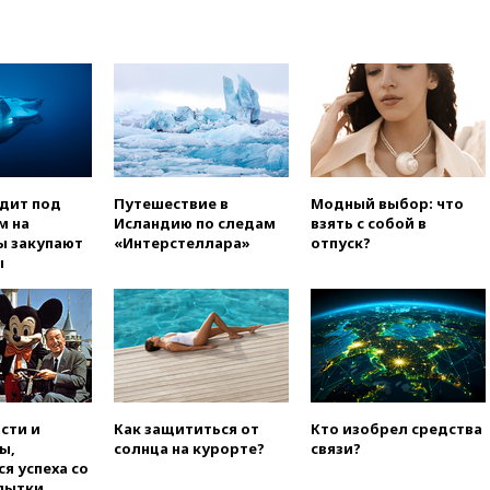
официальный отказ в визах от
Хорватии
вчера, 21:15
Пентагон
опубликовал 16 новых видео с
НЛО
вчера, 21:00
На границе
Украины с Польшей скопилось
свыше 6,5 тысячи грузовиков
одит под
Путешествие в
Модный выбор: что
вчера, 20:53
Швыдкой:
м на
Исландию по следам
взять с собой в
«Интервидение» точно
ы закупают
«Интерстеллара»
отпуск?
пройдет в 2026 году
ы
вчера, 20:45
ПВО за день
сбила еще 75 украинских
беспилотников над Россией
вчера, 20:35
Велосипедист
погиб при атаке FPV-дрона в
Белгородской области
сти и
Как защититься от
Кто изобрел средства
вчера, 20:30
Лидию Невзорову
ы,
солнца на курорте?
связи?
заочно арестовали по делу о
я успеха со
финансировании
пытки