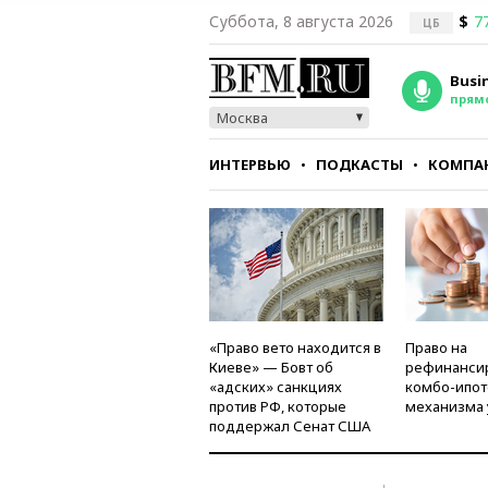
Суббота, 8 августа 2026
$
7
ЦБ
Busi
прям
Москва
ИНТЕРВЬЮ
ПОДКАСТЫ
КОМПА
СТИЛЬ
ТЕСТЫ
«Право вето находится в
Право на
Киеве» — Бовт об
рефинанси
«адских» санкциях
комбо-ипот
против РФ, которые
механизма 
поддержал Сенат США