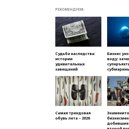
РЕКОМЕНДУЕМ:
Судьба наследства:
Бизнес ух
истории
воду: заче
удивительных
суперъяхт
завещаний
субмарин
Самая трендовая
Знаменито
обувь лета – 2026
бизнесмен
добившиес
второй по