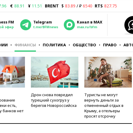
7.96
€
88.91
¥
11.51
BRENT
$
83.89
/ ₽
6540
RTS
827.75
ness FM
Telegram
Канал в MAX
ой эфир
t.me/BFMnews
max.ru/bfm
НИИ
ФИНАНСЫ
ПОЛИТИКА
ОБЩЕСТВО
ПРАВО
АВТ
Дрон снова повредил
Туристы не могут
рование
турецкий сухогруз у
вернуть деньги за
еки есть,
берегов Новороссийска
отмененный отдых в
у банков нет
Крыму, а отельеры
просят отсрочку