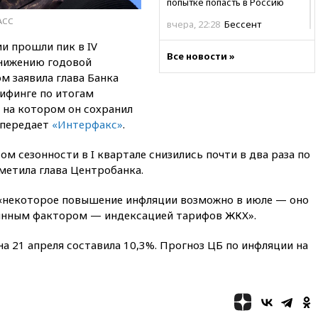
попытке попасть в Россию
ТАСС
вчера, 22:28
Бессент
анонсировал скорое
и прошли пик в IV
соглашение о прекращении
Все новости »
снижению годовой
огня США и Ирана
м заявила глава Банка
вчера, 22:15
Три человека
ифинге по итогам
получили ножевые ранения
 на котором он сохранил
при нападении в Чехии
 передает
«Интерфакс»
.
вчера, 22:00
Путин поручил
выделить средства на новые
м сезонности в I квартале снизились почти в два раза по
РЛС для Белгородской
метила глава Центробанка.
области
вчера, 21:56
The Atlantic: Маск
 «некоторое повышение инфляции возможно в июле — оно
отказал Украине в
оянным фактором — индексацией тарифов ЖКХ».
использовании Starlink для
атак вглубь РФ
на 21 апреля составила 10,3%. Прогноз ЦБ по инфляции на
вчера, 21:35
После пожара на
складе в Брянске возбудили
уголовное дело
вчера, 21:26
Лидеры сборной
РФ по гимнастике получили