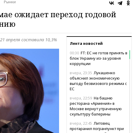
Рынки
мае ожидает переход годовой
ению
 21 апреля составила 10,3%
Лента новостей
00:30
FT: ЕС не готов принять в
блок Украину из-за уровня
коррупции
вчера, 23:35
Лукашенко
объяснил экономическую
выгоду безвизового режима с
ЕС
вчера, 22:59
На башню
ресторана «Армения» в
Москве вернут утраченную
скульптуру балерины
вчера, 22:45
Литовец
протаранил погранпункт при