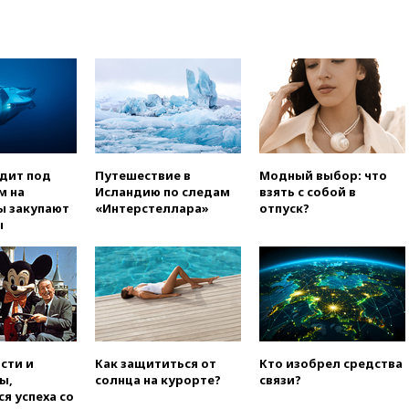
погибла во Французских
Альпах
вчера, 19:00
Открытое
горение на складе в Брянске
ликвидировано
вчера, 18:55
Минобороны
отчиталось об ударах по двум
украинским сухогрузам в
Черном море
одит под
Путешествие в
Модный выбор: что
вчера, 18:47
Школьники из РФ
м на
Исландию по следам
взять с собой в
стали абсолютными
ы закупают
«Интерстеллара»
отпуск?
чемпионами на олимпиаде по
ы
ИИ
вчера, 18:39
Два человека
погибли в результате удара
ВСУ по многоэтажке в Керчи
вчера, 18:25
Беспилотник
атаковал турецкий сухогруз у
побережья Новороссийска
сти и
Как защититься от
Кто изобрел средства
ы,
солнца на курорте?
связи?
вчера, 18:18
Товарооборот
я успеха со
Китая и России вырос в этом