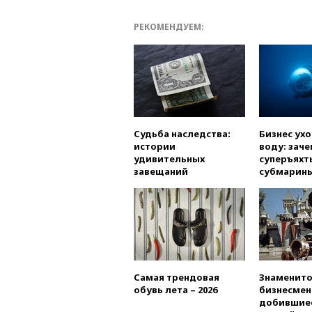
РЕКОМЕНДУЕМ:
Судьба наследства:
Бизнес ух
истории
воду: заче
удивительных
суперъяхт
завещаний
субмарин
Самая трендовая
Знаменито
обувь лета – 2026
бизнесмен
добившиес