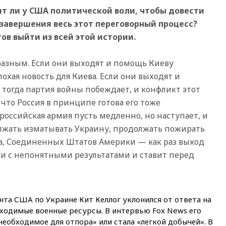
Popcorn Books запросили
ит ли у США политической воли, чтобы довести
четыре года условно
 завершения весь этот переговорный процесс?
вчера, 16:46
ЦБ:
международные резервы
тов выйти из всей этой истории.
России снизились
вчера, 16:35
На
разным. Если они выходят и помощь Киеву
восстановление Херсонской
охая новость для Киева. Если они выходят и
области направят 6,8 млрд
рублей
тогда партия войны побеждает, и конфликт этот
 что Россия в принципе готова его тоже
вчера, 16:16
The Guardian:
ученые США создали
 российская армия пусть медленно, но наступает, и
гипоаллергенных собак
лжать изматывать Украину, продолжать пожирать
вчера, 15:45
Спутник
а, Соединенных Штатов Америки — как раз выход
«Электро-Л» № 5 введен в
ки с непонятными результатами и ставит перед
эксплуатацию
вчера, 15:35
Два человека
погибли при атаках дронов
ВСУ в Брянской области
та США по Украине Кит Келлог уклонился от ответа на
вчера, 15:15
В половине
обходимые военные ресурсы. В интервью Fox News его
штатов США зафиксирована
необходимое для отпора» или стала «легкой добычей». В
вспышка сальмонеллеза