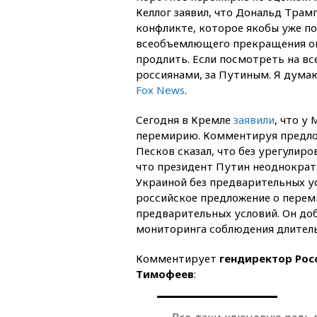
Келлог заявил, что Дональд Трам
конфликте, которое якобы уже по
всеобъемлющего прекращения огн
продлить. Если посмотреть на все
россиянами, за Путиным. Я думаю
Fox News
.
Сегодня в Кремле
заявили
, что у
перемирию. Комментируя предлож
Песков сказал, что без урегулир
что президент Путин неоднократн
Украиной без предварительных ус
российское предложение о перем
предварительных условий. Он доб
мониторинга соблюдения длитель
Комментирует
гендиректор Рос
Тимофеев
: