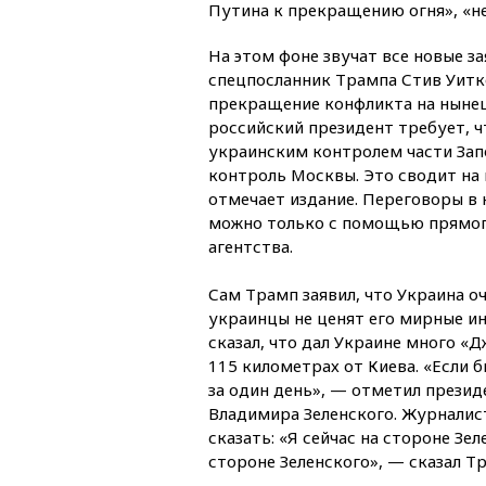
Путина к прекращению огня», «не
На этом фоне звучат все новые за
спецпосланник Трампа Стив Уитк
прекращение конфликта на ныне
российский президент требует, 
украинским контролем части Зап
контроль Москвы. Это сводит на
отмечает издание. Переговоры в
можно только с помощью прямого
агентства.
Сам Трамп заявил, что Украина оч
украинцы не ценят его мирные и
сказал, что дал Украине много «
115 километрах от Киева. «Если б
за один день», — отметил презид
Владимира Зеленского. Журналист
сказать: «Я сейчас на стороне Зе
стороне Зеленского», — сказал Т