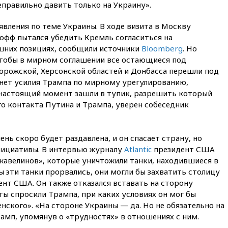
выиграл золото чемпионата
правильно давить только на Украину».
Европы в прыжках с 10-
метровой вышки
явления по теме Украины. В ходе визита в Москву
офф пытался убедить Кремль согласиться на
вчера, 21:10
РФ не получала
обращений о прекращении
шних позициях, сообщили источники
Bloomberg
. Но
концессии строительства ж/д
чтобы в мирном соглашении все остающиеся под
в Армении
орожской, Херсонской областей и Донбасса перешли под
вчера, 21:00
В России вновь
 нет усилия Трампа по мирному урегулированию,
обсуждают эксперимент по
 настоящий момент зашли в тупик, разрешить который
онлайн-продаже алкоголя
 контакта Путина и Трампа, уверен собеседник
вчера, 20:45
Матвиенко:
россиянам могут
рекомендовать не посещать
ень скоро будет раздавлена, и он спасает страну, но
Армению
нициативы. В интервью журналу
Atlantic
президент США
вчера, 20:35
ПВО за день
Джавелинов», которые уничтожили танки, находившиеся в
сбила еще 281 украинский
ы эти танки прорвались, они могли бы захватить столицу
беспилотник над Россией
ент США. Он также отказался вставать на сторону
вчера, 20:27
Ямпольская
ы спросили Трампа, при каких условиях он мог бы
призвала оптимизировать
ленского». «На стороне Украины — да. Но не обязательно на
олимпиады для поступления в
рамп, упомянув о «трудностях» в отношениях с ним.
вузы