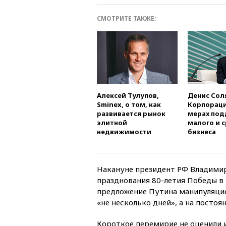
СМОТРИТЕ ТАКЖЕ:
Алексей Тулупов,
Денис Сол
Sminex, о том, как
Корпораци
развивается рынок
мерах по
элитной
малого и 
недвижимости
бизнеса
Накануне президент РФ Владими
празднования 80-летия Победы в
предложение Путина манипуляцие
«не несколько дней», а на постоя
Короткое перемирие не оценили 