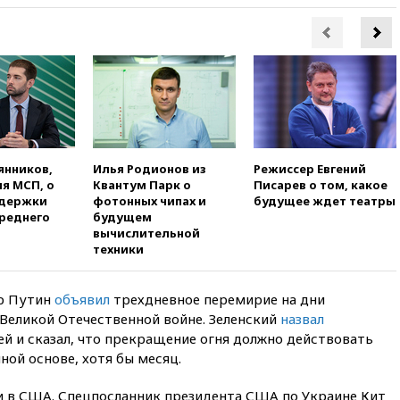
вчера, 20:15
Минтранс
предложил оплачивать
защиту дорог от БПЛА из
средств на ремонт
вчера, 20:00
Зеленский 8
августа посетит Сербию с
официальным визитом
вчера, 19:58
В Госдуму будет
внесен законопроект об
янников,
Илья Родионов из
Режиссер Евгений
отмене ЕГЭ
я МСП, о
Квантум Парк о
Писарев о том, какое
ддержки
фотонных чипах и
будущее ждет театры
вчера, 19:50
Аэропорты Сочи и
среднего
будущем
Ярославля приостановили
вычислительной
работу
техники
вчера, 19:35
WP: Трамп
призвал доноров-
р Путин
объявил
трехдневное перемирие на дни
республиканцев поддержать
Вэнса на выборах 2028 года
 Великой Отечественной войне. Зеленский
назвал
й и сказал, что прекращение огня должно действовать
вчера, 19:20
Число ломбардов
нной основе, хотя бы месяц.
в РФ превысило максимум
2022 года
и в США. Спецпосланник президента США по Украине Кит