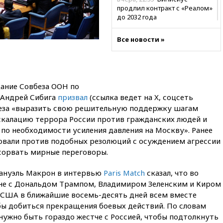
продлил контракт с «Реалом»
до 2032 года
вчера, 22:28
Отказаться от
Все новости »
российского гражданства
станет значительно дороже
вчера, 22:20
Путин назвал 76-ю
гвардейскую десантно-
штурмовую дивизию
дание Совбеза ООН по
легендарной
 Андрей Сибига
призвал
(ссылка ведет на X, соцсеть
беза «выразить свою решительную поддержку шагам
вчера, 22:15
Путин заслушал
доклад о ситуации на
эскалацию террора России против гражданских людей и
добропольском направлении
по необходимости усиления давления на Москву». Ранее
вали против подобных резолюций с осуждением агрессии
вчера, 21:58
Генпрокуратура
признала нежелательным в
е сорвать мирные переговоры.
РФ американский Human
Rights Foundation
ануэль Макрон в интервью
Paris Match
сказал, что во
ане с Дональдом Трампом, Владимиром Зеленским и Киром
вчера, 21:35
«Аэрофлот»
отменяет часть рейсов в Сочи
 США в ближайшие восемь-десять дней всем вместе
и Геленджик
обы добиться прекращения боевых действий. По словам
«нужно быть гораздо жестче с Россией, чтобы подтолкнуть
вчера, 21:25
Руслан Терновой