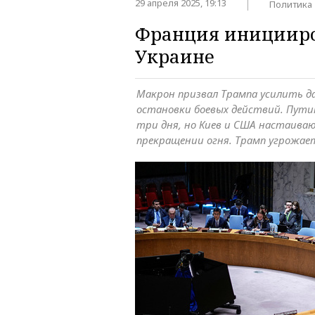
29 апреля 2025, 19:13
Политика
Франция иницииро
Украине
Макрон призвал Трампа усилить да
остановки боевых действий. Пути
три дня, но Киев и США настаива
прекращении огня. Трамп угрожае