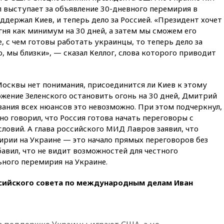
вчера, 19:15
Жуковский и
п выступает за объявление 30-дневного перемирия в
аэропорт Геленджика
ддержал Киев, и теперь дело за Россией. «Президент хочет
возобновили работу
я как минимум на 30 дней, а затем мы сможем его
вчера, 19:00
Путин уточнил
, с чем готовы работать украинцы, то теперь дело за
порядок присвоения воинских
, мы близки», — сказал Келлог, слова которого приводит
званий добровольцам
вчера, 18:50
Euractiv: восток
Финляндии приходит в упадок
 Москвы нет понимания, присоединится ли Киев к этому
без российских туристов
ение Зеленского остановить огонь на 30 дней, Дмитрий
вчера, 18:35
В Жуковском и
ования всех нюансов это невозможно. При этом подчеркнул,
аэропорту Геленджика
о говорил, что Россия готова начать переговоры с
введены ограничения
ловий. А глава российского МИД Лавров заявил, что
вчера, 18:21
Зюганов
ирии на Украине — это начало прямых переговоров без
присоединился к критике
авил, что не видит возможностей для честного
«Яблока»
ного перемирия на Украине.
вчера, 18:15
Четыре человека
пострадали при атаках ВСУ на
сийского совета по международным делам Иван
Белгородскую область
вчера, 18:00
Совет мира
выбрал подрядчика для
строительства военной базы в