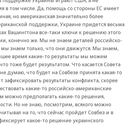
в поддержке Украины играют США, а не
Газе
я в том числе. Да, помощь со стороны ЕС имеет
вчера, 17:50
Миронов призвал
мная, но американская значительно более
снять «Яблоко» с выборов в
мериканской поддержки, Украине придется весьма
Госдуму
уках Вашингтона все-таки ключи к решению этого
вчера, 17:45
Правительство
получит «золотую акцию» в
ии, конечно же. Мы не знаем деталей российско-
управлении аэропортом
 мы знаем только, что они движутся. Мы знаем,
Шереметьево
жайшее время какие-то результаты мы можем
вчера, 17:35
Шесть человек
что тоже будет результатом. Что касается Совета
пострадали при ударе ВСУ по
автобусу в Запорожской
 не думаю, что будет на Совбезе принята какая-то
области
т зафиксировать результаты конфликта, скорее
вчера, 17:25
В аэропортах
ествовать какие-то российско-американские
Сочи и Геленджика сняты
ом можно предполагать какие-то решения,
ограничения
ости. Но не знаю, посмотрим, всякого можно
вчера, 17:17
Власти РФ
читывал на то, что сейчас пройдет Совбез и в
помогут пострадавшему от
атак на склады Wildberries
фиксирует какое-то решение украинского
бизнесу
вчера, 16:55
Экс-директору