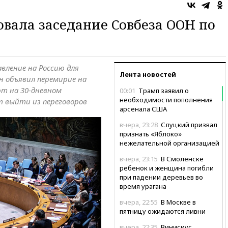
вала заседание Совбеза ООН по
вление на Россию для
Лента новостей
н объявил перемирие на
ют на 30-дневном
00:01
Трамп заявил о
необходимости пополнения
т выйти из переговоров
арсенала США
вчера, 23:28
Слуцкий призвал
признать «Яблоко»
нежелательной организацией
вчера, 23:15
В Смоленске
ребенок и женщина погибли
при падении деревьев во
время урагана
вчера, 22:55
В Москве в
пятницу ожидаются ливни
вчера, 22:35
Винисиус