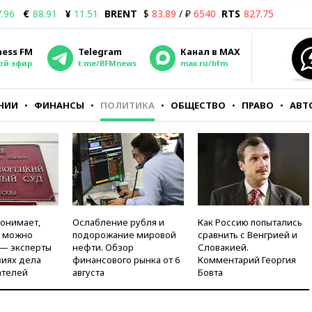
.96
€
88.91
¥
11.51
BRENT
$
83.89
/ ₽
6540
RTS
827.75
ness FM
Telegram
Канал в MAX
ой эфир
t.me/BFMnews
max.ru/bfm
НИИ
ФИНАНСЫ
ПОЛИТИКА
ОБЩЕСТВО
ПРАВО
АВТ
понимает,
Ослабление рубля и
Как Россию попытались
и можно
подорожание мировой
сравнить с Венгрией и
 — эксперты
нефти. Обзор
Словакией.
виях дела
финансового рынка от 6
Комментарий Георгия
ателей
августа
Бовта