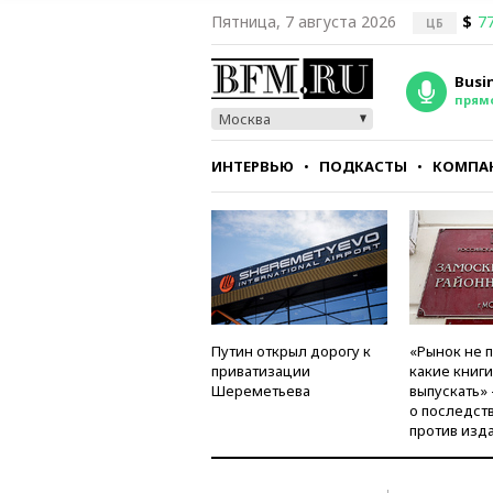
Пятница, 7 августа 2026
$
77
ЦБ
Busi
прям
Москва
ИНТЕРВЬЮ
ПОДКАСТЫ
КОМПА
СТИЛЬ
ТЕСТЫ
Путин открыл дорогу к
«Рынок не 
приватизации
какие книг
Шереметьева
выпускать»
о последст
против изд