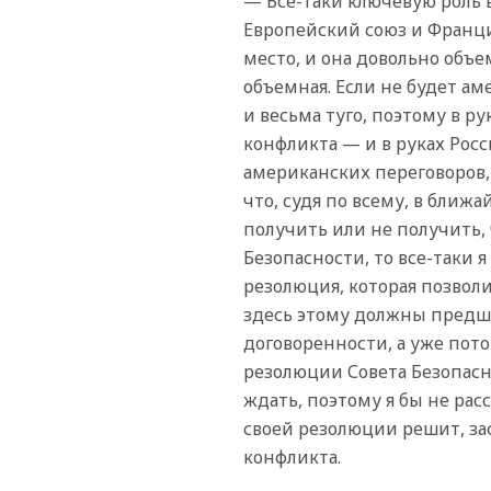
— Все-таки ключевую роль 
Европейский союз и Франци
место, и она довольно объе
объемная. Если не будет а
и весьма туго, поэтому в р
конфликта — и в руках Росс
американских переговоров,
что, судя по всему, в бли
получить или не получить, 
Безопасности, то все-таки я
резолюция, которая позволи
здесь этому должны предш
договоренности, а уже пот
резолюции Совета Безопасн
ждать, поэтому я бы не расс
своей резолюции решит, за
конфликта.