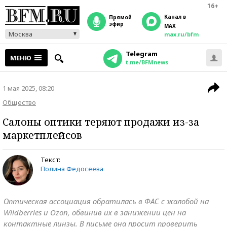
16+
Канал в
прямой
эфир
MAX
Москва
max.ru/bfm
Telegram
МЕНЮ
t.me/BFMnews
1 мая 2025, 08:20
Общество
Салоны оптики теряют продажи из-за
маркетплейсов
Текст:
Полина Федосеева
Оптическая ассоциация обратилась в ФАС с жалобой на
Wildberries и Ozon, обвинив их в занижении цен на
контактные линзы. В письме она просит проверить