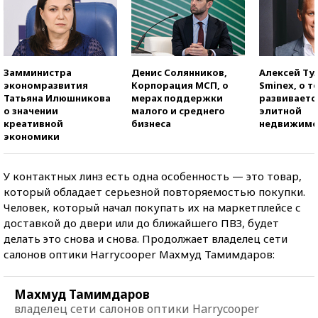
Замминистра
Денис Солянников,
Алексей Ту
экономразвития
Корпорация МСП, о
Sminex, о т
Татьяна Илюшникова
мерах поддержки
развиваетс
о значении
малого и среднего
элитной
креативной
бизнеса
недвижимо
экономики
У контактных линз есть одна особенность — это товар,
который обладает серьезной повторяемостью покупки.
Человек, который начал покупать их на маркетплейсе с
доставкой до двери или до ближайшего ПВЗ, будет
делать это снова и снова. Продолжает владелец сети
салонов оптики Harrycooper Махмуд Тамимдаров:
Махмуд Тамимдаров
владелец сети салонов оптики Harrycooper