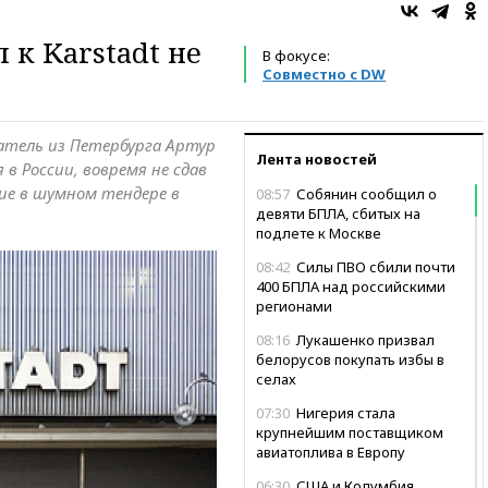
 к Karstadt не
В фокусе:
Совместно с DW
атель из Петербурга Артур
Лента новостей
 в России, вовремя не сдав
ие в шумном тендере в
08:57
Собянин сообщил о
девяти БПЛА, сбитых на
подлете к Москве
08:42
Силы ПВО сбили почти
400 БПЛА над российскими
регионами
08:16
Лукашенко призвал
белорусов покупать избы в
селах
07:30
Нигерия стала
крупнейшим поставщиком
авиатоплива в Европу
06:30
США и Колумбия