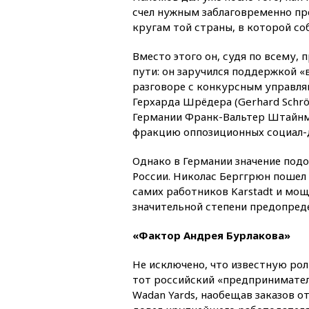
счел нужным заблаговременно п
кругам той страны, в которой со
Вместо этого он, судя по всему,
пути: он заручился поддержкой «
разговоре с конкурсным управля
Герхарда Шрёдера (Gerhard Schr
Германии Франк-Вальтер Штайнма
фракцию оппозиционных социал-д
Однако в Германии значение подо
России. Николас Берггрюн пошел
самих работников Karstadt и мощн
значительной степени предопреде
«Фактор Андрея Бурлакова»
Не исключено, что известную рол
тот российский «предпринимател
Wadan Yards, наобещав заказов от