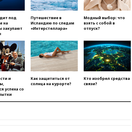
вчера, 19:45
ISU предоставил
нейтральный статус
фигуристкам Валиевой и
одит под
Путешествие в
Модный выбор: что
Трусовой
м на
Исландию по следам
взять с собой в
ы закупают
«Интерстеллара»
отпуск?
вчера, 19:35
Зеленский
ы
впервые совершил
официальный визит в Сербию
вчера, 19:19
Россиянка
погибла во Французских
Альпах
вчера, 19:00
Открытое
горение на складе в Брянске
сти и
Как защититься от
Кто изобрел средства
ликвидировано
ы,
солнца на курорте?
связи?
вчера, 18:55
Минобороны
я успеха со
отчиталось об ударах по двум
пытки
украинским сухогрузам в
Черном море
вчера, 18:47
Школьники из РФ
стали абсолютными
чемпионами на олимпиаде по
ИИ