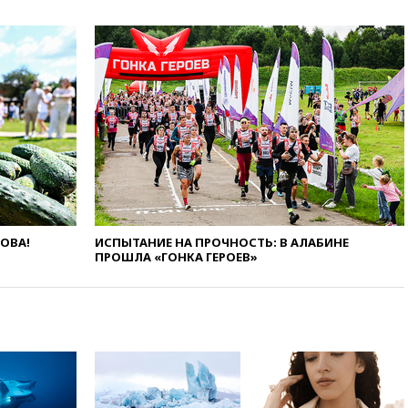
вчера, 18:39
Два человека
погибли в результате удара
ВСУ по многоэтажке в Керчи
вчера, 18:25
Беспилотник
атаковал турецкий сухогруз у
побережья Новороссийска
вчера, 18:18
Товарооборот
Китая и России вырос в этом
году более чем на четверть
вчера, 17:55
Мужчина получил
ранения при атаке дрона на
Белгородскую область
ЛОВА!
ИСПЫТАНИЕ НА ПРОЧНОСТЬ: В АЛАБИНЕ
ПРОШЛА «ГОНКА ГЕРОЕВ»
вчера, 17:48
Bloomberg:
авиакомпании США обязали
проверить самолеты Boeing на
наличие трещин
вчера, 17:35
В Казани
пятилетний ребенок погиб при
падении из окна десятого
этажа