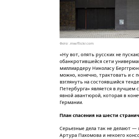
Фото: .mw/flickr.com
«Ну вот, опять русских не пуска
обанкротившейся сети универмаг
миллиардеру Николасу Берггрюн
можно, конечно, трактовать и с 
взглянуть на состоявшийся тенде
Петербурга» является в лучшем с
явной авантюрой, которая в кон
Германии.
План спасения на шести страни
Серьезные дела так не делают — 
Артура Пахомова и некоего конс