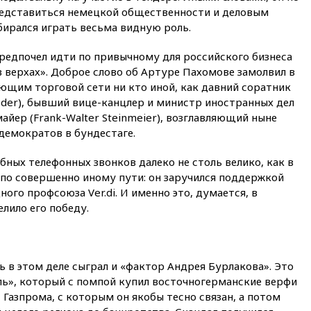
отказал Украине в
редставиться немецкой общественности и деловым
использовании Starlink для
бирался играть весьма видную роль.
атак вглубь РФ
 предпочел идти по привычному для российского бизнеса
вчера, 21:35
После пожара на
складе в Брянске возбудили
в верхах». Доброе слово об Артуре Пахомове замолвил в
уголовное дело
ющим торговой сети ни кто иной, как давний соратник
öder), бывший вице-канцлер и министр иностранных дел
вчера, 21:26
Лидеры сборной
РФ по гимнастике получили
йер (Frank-Walter Steinmeier), возглавляющий ныне
официальный отказ в визах от
емократов в бундестаге.
Хорватии
бных телефонных звонков далеко не столь велико, как в
вчера, 21:15
Пентагон
опубликовал 16 новых видео с
 по совершенно иному пути: он заручился поддержкой
НЛО
ого профсоюза Ver.di. И именно это, думается, в
лило его победу.
вчера, 21:00
На границе
Украины с Польшей скопилось
свыше 6,5 тысячи грузовиков
вчера, 20:53
Швыдкой:
ь в этом деле сыграл и «фактор Андрея Бурлакова». Это
«Интервидение» точно
пройдет в 2026 году
ь», который с помпой купил восточногерманские верфи
 Газпрома, с которым он якобы тесно связан, а потом
вчера, 20:45
ПВО за день