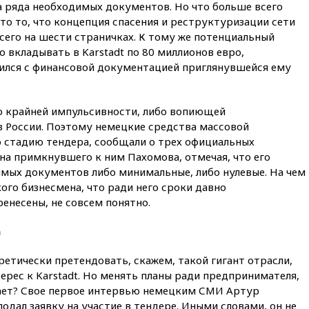
выгоду безвизового режима с
а ряда необходимых документов. Но что больше всего
ЕС
то то, что концепция спасения и реструктуризации сети
сего на шести страничках. К тому же потенциальный
вчера, 22:59
На башню
ресторана «Армения» в
 вкладывать в Karstadt по 80 миллионов евро,
Москве вернут утраченную
ился с финансовой документацией приглянувшейся ему
скульптуру балерины
вчера, 22:45
Литовец
протаранил погранпункт при
о крайней импульсивности, либо вопиющей
попытке попасть в Россию
з России. Поэтому немецкие средства массовой
 стадию тендера, сообщали о трех официальных
вчера, 22:28
Бессент
анонсировал скорое
 на примкнувшего к ним Пахомова, отмечая, что его
соглашение о прекращении
имых документов либо минимальные, либо нулевые. На чем
огня США и Ирана
го бизнесмена, что ради него сроки давно
енесены, не совсем понятно.
вчера, 22:15
Три человека
получили ножевые ранения
при нападении в Чехии
а
вчера, 22:00
Путин поручил
етически претендовать, скажем, такой гигант отрасли,
выделить средства на новые
РЛС для Белгородской
ерес к Karstadt. Но менять планы ради предпринимателя,
области
нает? Свое первое интервью немецким СМИ Артур
подал заявку на участие в тендере. Иными словами, он не
вчера, 21:56
The Atlantic: Маск