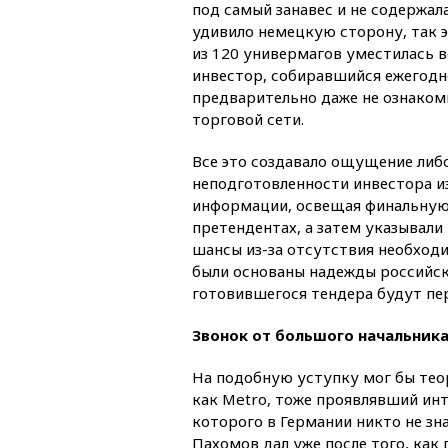
под самый занавес и не содержал
удивило немецкую сторону, так э
из 120 универмагов уместилась в
инвестор, собиравшийся ежегодно
предварительно даже не ознаком
торговой сети.
Все это создавало ощущение либ
неподготовленности инвестора и
информации, освещая финальную
претендентах, а затем указывали
шансы из-за отсутствия необход
были основаны надежды российско
готовившегося тендера будут пер
Звонок от большого начальник
На подобную уступку мог бы теор
как Metro, тоже проявлявший инт
которого в Германии никто не з
Пахомов дал уже после того, как 