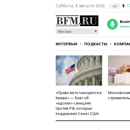
Суббота, 8 августа 2026
$
7
ЦБ
Busi
прям
Москва
ИНТЕРВЬЮ
ПОДКАСТЫ
КОМПА
СТИЛЬ
ТЕСТЫ
«Право вето находится в
Московская
Киеве» — Бовт об
стремитель
«адских» санкциях
против РФ, которые
поддержал Сенат США