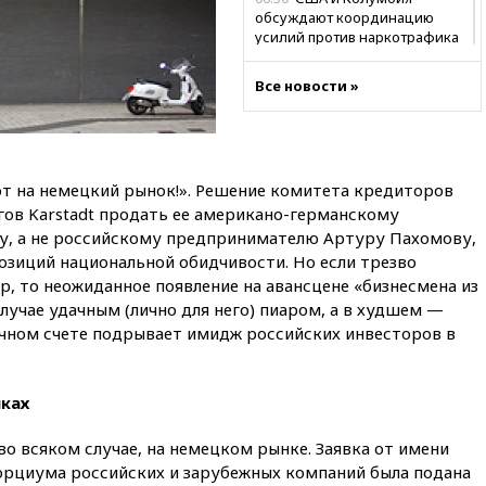
обсуждают координацию
усилий против наркотрафика
05:30
ВМС Испании усилили
Все новости »
присутствие в Сеуте на фоне
миграционного кризиса
03:30
В Минстрое сравнили
качество жилья в Нью-Йорке и
России
ют на немецкий рынок!». Решение комитета кредиторов
ов Karstadt продать ее американо-германскому
02:30
Трамп попросил
отпустить его с круглого стола
у, а не российскому предпринимателю Артуру Пахомову,
в Госдепе, чтобы «вести
позиций национальной обидчивости. Но если трезво
войну»
р, то неожиданное появление на авансцене «бизнесмена из
лучае удачным (лично для него) пиаром, а в худшем —
01:35
Мигрант погиб при
попытке попасть из Марокко в
ечном счете подрывает имидж российских инвесторов в
Сеуту на параплане
00:30
FT: ЕС не готов принять в
блок Украину из-за уровня
чках
коррупции
во всяком случае, на немецком рынке. Заявка от имени
вчера, 23:35
Лукашенко
орциума российских и зарубежных компаний была подана
объяснил экономическую