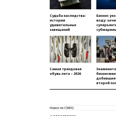
Судьба наследства:
Бизнес ух
истории
воду: заче
удивительных
суперъяхт
завещаний
субмарин
Самая трендовая
Знаменито
обувь лета – 2026
бизнесмен
добившиес
второй по
Новости СМИ2