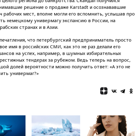
целого региона до банкротства. Скандал получился
сбила еще 75 украинских
нимавшие решение о продаже Karstadt и осознававшие
беспилотников над Россией
ч рабочих мест, вполне могли его вспомнить, услышав про
вчера, 20:35
Велосипедист
ть немецкому универмагу экспансию в России, на
погиб при атаке FPV-дрона в
абских странах и в Азии.
Белгородской области
вчера, 20:30
Лидию Невзорову
впечатления, что петербургский предприниматель просто
заочно арестовали по делу о
е имя в российских СМИ, как это не раз делали его
финансировании
шансов на успех, например, в шумных избирательных
экстремизма
рестижных тендерах за рубежом. Ведь теперь на вопрос,
вчера, 20:20
Суд США
шой долей вероятности можно получить ответ: «А это не
постановил остановить
пить универмаг?»
строительство бального зала в
Белом доме
вчера, 20:15
Сенат США
одобрил ужесточение
санкций против России и
Ирана
вчера, 20:00
СК возбудил дело
против журналистки Катерины
Гордеевой о фейках о ВС
России