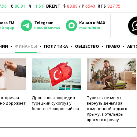
7.96
€
88.91
¥
11.51
BRENT
$
83.89
/ ₽
6540
RTS
827.75
ness FM
Telegram
Канал в MAX
ой эфир
t.me/BFMnews
max.ru/bfm
НИИ
ФИНАНСЫ
ПОЛИТИКА
ОБЩЕСТВО
ПРАВО
АВТ
 вторичка
Дрон снова повредил
Туристы не могут
но дорожает
турецкий сухогруз у
вернуть деньги за
берегов Новороссийска
отмененный отдых в
Крыму, а отельеры
просят отсрочку