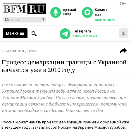
16+
Канал в
прямой
эфир
MAX
Москва
max.ru/bfm
Telegram
МЕНЮ
t.me/BFMnews
11 июня 2010, 16:05
Процесс демаркации границы с Украиной
начнется уже в 2010 году
Россия может начать процесс демаркации границы с
Украиной уже в текущем году, заявил посол России на
Украине Михаил Зурабов. По его словам, начало проведение
демаркации связано с бюджетным процессом, потому что
на это необходимы средства. Что касается дел
Россия может начать процесс демаркации границы с Украиной уже
в текущем году, заявил посол России на Украине Михаил Зурабов.