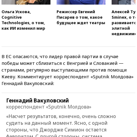
Ольга Ускова,
Режиссер Евгений
Алексей Ту
Cognitive
Писарев о том, какое
Sminex, о т
Technologies, о том,
будущее ждет театры
развиваетс
как ИИ изменил мир
элитной
недвижимо
В ЕС опасаются, что лидер правой партии в случае
победы может сблизиться с Венгрией и Словакией —
странами, регулярно выступающими против помощи
Киеву. Комментирует корреспондент «Sputnik Молдова»
Геннадий Вакуловский:
Геннадий Вакуловский
корреспондент «Sputnik Молдова»
«Насчет результатов, конечно, очень сложно
судить на данный момент. Ясно, с одной
стороны, что Джордже Симион остается
фаворитом. С другой стороны, система,