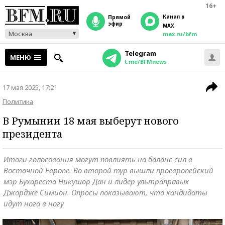
16+
Канал в
прямой
эфир
MAX
Москва
max.ru/bfm
Telegram
МЕНЮ
t.me/BFMnews
17 мая 2025, 17:21
Политика
В Румынии 18 мая выберут нового
президента
Итоги голосования могут повлиять на баланс сил в
Восточной Европе. Во второй тур вышли проевропейский
мэр Бухареста Никушор Дан и лидер ультраправых
Джордже Симион. Опросы показывают, что кандидаты
идут нога в ногу