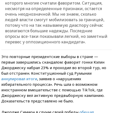
которого многие считали фаворитом. Ситуация,
несмотря на определенные признаки, остается
очень неоднозначной. Мы не знаем, сколько
людей власти смогут мобилизовать за границей,
потому что на так называемую диаспору сейчас
возлагаются большие надежды. Последние
опросы все-таки показывали легкий, но заметный
перевес у оппозиционного кандидата».
Это повторные президентские выборы в стране —
первые завершились скандалом: фаворит гонки Кэлин
Джорджеску набрал 23% и проходил во второй тур, но
был отстранен. Конституционный суд Румынии
аннулировал итоги
, заявив о «нарушениях
избирательного процесса». Речь шла о возможном
иностранном вмешательстве с помощью TikTok, где
Джорджеску вел активную предвыборную кампанию.
Доказательств представлено не было.
Джордже Симион в случае своей победы
обещал