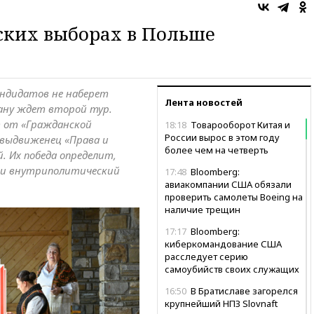
ских выборах в Польше
андидатов не наберет
Лента новостей
ну ждет второй тур.
 от «Гражданской
18:18
Товарооборот Китая и
России вырос в этом году
выдвиженец «Права и
более чем на четверть
. Их победа определит,
 и внутриполитический
17:48
Bloomberg:
авиакомпании США обязали
проверить самолеты Boeing на
наличие трещин
17:17
Bloomberg:
киберкомандование США
расследует серию
самоубийств своих служащих
16:50
В Братиславе загорелся
крупнейший НПЗ Slovnaft