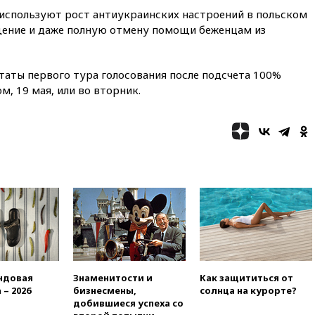
12:51
Россия планирует
используют рост антиукраинских настроений в польском
запустить групповые
безвизовые турпоездки для
щение и даже полную отмену помощи беженцам из
Вьетнама
12:36
Экспорт растворимого
таты первого тура голосования после подсчета 100%
кофе из России достиг
рекордных показателей
, 19 мая, или во вторник.
12:30
Российские войска
взяли под контроль село
Анискино в Харьковской
области
12:15
Минцифры РФ не
планирует вводить
ограничения на доступ детей
в соцсети
11:58
Резаи: Иран не допустит
открытия второго маршрута в
Ормузском проливе
11:48
Жители Москвы и
ндовая
Знаменитости и
Как защититься от
Подмосковья сообщили о
 – 2026
бизнесмены,
солнца на курорте?
громких взрывах
добившиеся успеха со