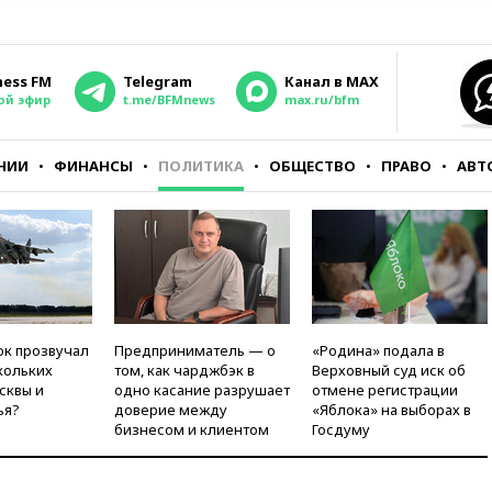
ness FM
Telegram
Канал в MAX
ой эфир
t.me/BFMnews
max.ru/bfm
НИИ
ФИНАНСЫ
ПОЛИТИКА
ОБЩЕСТВО
ПРАВО
АВТ
ок прозвучал
Предприниматель — о
«Родина» подала в
кольких
том, как чарджбэк в
Верховный суд иск об
сквы и
одно касание разрушает
отмене регистрации
ья?
доверие между
«Яблока» на выборах в
бизнесом и клиентом
Госдуму