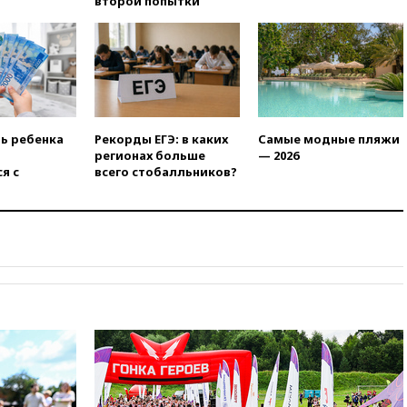
второй попытки
11:41
ТПП предлагает
изменить процедуру
банкротства для
пострадавших от атак БПЛА
продавцов
11:38
Шадаев исключил
запуск мессенджера на
«Госуслугах»
ть ребенка
Рекорды ЕГЭ: в каких
Самые модные пляжи
регионах больше
— 2026
11:22
При стрельбе в школе в
я с
всего стобалльников?
Таиланде погибли пять
человек
11:19
Россия рассчитывает
заключить безвизовые
соглашения с Индонезией и
Малайзией
11:04
«Ведомости»: на партию
«Яблоко» ополчились
конкуренты
10:59
Торговые центры и кафе
в России могут обязать
раздавать питьевую воду