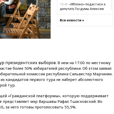
16:45
«Яблоко» подаст иск к
депутату Госдумы Алексею
Журавлеву
Все новости »
16:35
Мельникова и еще
шесть гимнастов сборной
России не получили визы на
ЧЕ
16:16
Движение по
Крымскому мосту
перекрывали второй раз за
день
ур президентских выборов.
В нем на 17:00 по местному
16:00
Создатели пирамиды
астие более 50% избирателей республики. Об этом заявил
АФК «Наследие» получили от
збирательной комиссии республики Сильвестер Марчиняк.
шести до 12 лет колонии
 из кандидатов первого тура не наберет абсолютного
15:45
Верховный суд 10
рой тур.
августа рассмотрит иск о
снятии «Яблока» с выборов
ящей «Гражданской платформы», которую поддерживает
15:35
Четыре человека
Ее представляет мэр Варшавы Рафал Тшасковский. Во
пострадали при пожаре на
iS, за него готовы проголосовать 55,5%.
складе с красками в Брянске