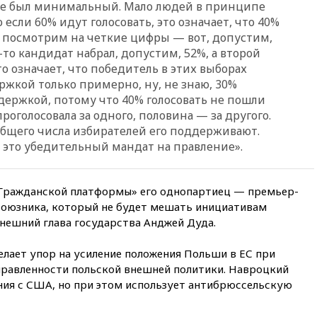
оже был минимальный. Мало людей в принципе
программу по открытию
 если 60% идут голосовать, это означает, что 40%
партнерских хабов
ы посмотрим на четкие цифры — вот, допустим,
13:53
Сенаторы Аргентины
-то кандидат набрал, допустим, 52%, а второй
одобрили скандальный
о означает, что победитель в этих выборах
законопроект о частной
ржкой только примерно, ну, не знаю, 30%
собственности
держкой, потому что 40% голосовать не пошли
13:36
ABC News: запасы
роголосовала за одного, половина — за другого.
вооружений США достигли
 общего числа избирателей его поддерживают.
крайне низкого уровня
о это убедительный мандат на правление».
13:16
«Родина» просит
Верховный суд снять «Яблоко»
с выборов
«Гражданской платформы» его однопартиец — премьер-
13:11
Путин обсудил с
союзника, который не будет мешать инициативам
президентом ОАЭ ситуацию в
ынешний глава государства Анджей Дуда.
Персидском заливе и на
Украине
елает упор на усиление положения Польши в ЕС при
13:09
Суд обязал москвичку
равленности польской внешней политики. Навроцкий
выселить из квартиры
ния с США, но при этом использует антибрюссельскую
крокодила, лису и других
животных