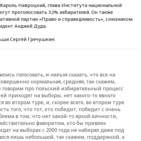
15:15
«Аэрофлот» с 1 октября
 Кароль Навроцкий, глава Института национальной
возобновит ежедневные
могут проголосовать 32% избирателей. Он также
рейсы в Абу-Даби
ативной партии «Право и справедливость», союзником
14:52
Турция, Саудовская
идент Анджей Дуда.
Аравия и Пакистан
объединились в военный
ьши Сергей Гречушкин:
альянс
14:39
Экс-издатель Popcorn
Books получил условный срок
по делу о пропаганде ЛГБТ
14:34
Минпромторг не
ились голосовать, и нельзя сказать, что все на
намерен сокращать перечень
совершенно нормальная, средняя, так скажем,
товаров для параллельного
ы говорим про польский избирательный процесс
импорта
й приходят на выборы, нет какого-то явного
14:14
Роспотребнадзор
я во втором туре, и, скорее всего, во втором туре
одобрил открытие сезона на
ть того, что тот, кто победит, победит с очень
105 пляжах в Анапе
ема в том, что нет какой-то яркой личности,
14:09
Глава Тувы включил
действительно фаворитом, кто бы привлек
сенатора Нарусову в список
дат на выборах с 2000 года не набирал даже под
кандидатов в Совфед
ался лишь небольшой, так скажем, поддержкой, а
13:57
Wildberries запустит