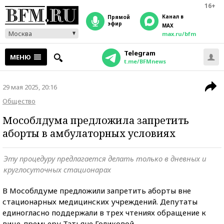
16+
Канал в
прямой
эфир
MAX
Москва
max.ru/bfm
Telegram
МЕНЮ
t.me/BFMnews
29 мая 2025, 20:16
Общество
Мособлдума предложила запретить
аборты в амбулаторных условиях
Эту процедуру предлагается делать только в дневных и
круглосуточных стационарах
В Мособлдуме предложили запретить аборты вне
стационарных медицинских учреждений. Депутаты
единогласно поддержали в трех чтениях обращение к
вице-премьеру Татьяне Голиковой.