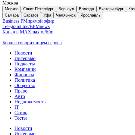
Москва
Москва
Санкт-Петербург
Барнаул
Вологда
Екатеринбург
Каз
Самара
Саратов
Уфа
Челябинск
Ярославль
Business FM
прямой эфир
Telegram
t.me/BFMnews
Канал в MAX
max.ru/bfm
Бизнес говорит:
ищем героев
Новости
Интервью
Подкасты
Компании
Финансы
Политика
Общество
Право
Авто
Недвижимость
IT
Стиль
Тесты
Новости
Интервью