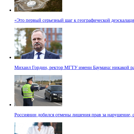
«Это первый серьезный шаг к географической деэскалац
Михаил Гордин, ректор МГТУ имени Баумана: никакой 
Россиянин добился отмены лишения прав за нарушение, 