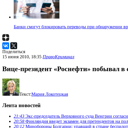
Банки смогут блокировать переводы при обнаружении в
Поделиться
15 июня 2010, 18:35
Право
Криминал
Вице-президент «Роснефти» побывал в 
Текст:
Мария Локотецкая
Лента новостей
21:43
Экс-председатель Верховного суда Венгрии согласи
20:58
Финляндия введет экзамен для претендентов на по
20:12
Минобороны Болгарии: упавший в стране беспилотн