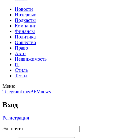
Новости
Интервью
Подкасты
Компании
Финансы
Политика
Общество
Право
Авто
Недвижимость
IT
Стиль
Тесты
Меню
Telegram
t.me/BFMnews
Вход
Регистрация
Эл. почта