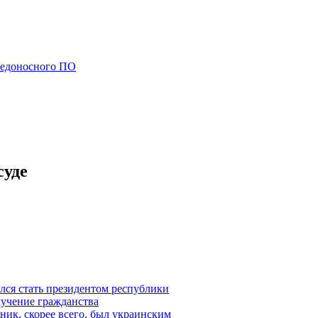
редоносного ПО
суде
лся стать президентом республики
лучение гражданства
ик, скорее всего, был украинским