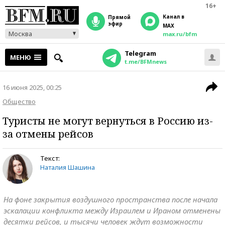
16+
Канал в
прямой
эфир
MAX
Москва
max.ru/bfm
Telegram
МЕНЮ
t.me/BFMnews
16 июня 2025, 00:25
Общество
Туристы не могут вернуться в Россию из-
за отмены рейсов
Текст:
Наталия Шашина
На фоне закрытия воздушного пространства после начала
эскалации конфликта между Израилем и Ираном отменены
десятки рейсов, и тысячи человек ждут возможности