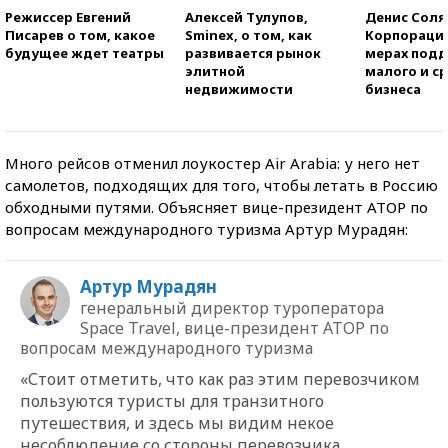
Режиссер Евгений
Алексей Тулупов,
Денис Соля
Писарев о том, какое
Sminex, о том, как
Корпорация
будущее ждет театры
развивается рынок
мерах под
элитной
малого и с
недвижимости
бизнеса
Много рейсов отменил лоукостер Air Arabia: у него нет
самолетов, подходящих для того, чтобы летать в Россию
обходными путями. Объясняет вице-президент АТОР по
вопросам международного туризма Артур Мурадян:
Артур Мурадян
генеральный директор туроператора
Space Travel, вице-президент АТОР по
вопросам международного туризма
«Стоит отметить, что как раз этим перевозчиком
пользуются туристы для транзитного
путешествия, и здесь мы видим некое
несоблюдение со стороны перевозчика