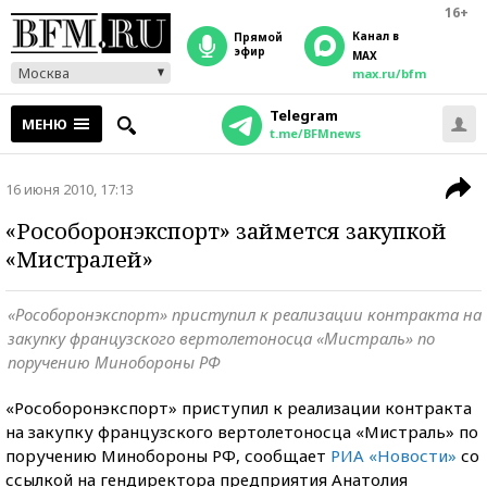
16+
Канал в
прямой
эфир
MAX
Москва
max.ru/bfm
Telegram
МЕНЮ
t.me/BFMnews
16 июня 2010, 17:13
«Рособоронэкспорт» займется закупкой
«Мистралей»
«Рособоронэкспорт» приступил к реализации контракта на
закупку французского вертолетоносца «Мистраль» по
поручению Минобороны РФ
«Рособоронэкспорт» приступил к реализации контракта
на закупку французского вертолетоносца «Мистраль» по
поручению Минобороны РФ, сообщает
РИА «Новости»
со
ссылкой на гендиректора предприятия Анатолия