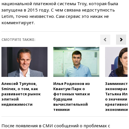
национальной платежной системы Troy, которая была
запущена в 2015 году. С чем связана недоступность
Letim, точно неизвестно. Сам сервис это никак не
комментирует.
СМОТРИТЕ ТАКЖЕ:
Алексей Тулупов,
Илья Родионов из
Замминист
Sminex, о том, как
Квантум Парк о
экономраз
развивается рынок
фотонных чипах и
Татьяна И
элитной
будущем
о значении
недвижимости
вычислительной
креативно
техники
экономики
После появления в СМИ сообщений о проблемах с