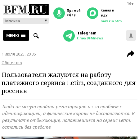
16+
Канал в
прямой
эфир
MAX
Москва
max.ru/bfm
Telegram
МЕНЮ
t.me/BFMnews
1 июля 2025, 20:35
Общество
Пользователи жалуются на работу
платежного сервиса Letim, созданного для
россиян
Люди не могут пройти регистрацию из-за проблем с
идентификацией, а физические карты не доставляются. В
результате отдыхающие, положившиеся на сервис Letim,
остались без средств