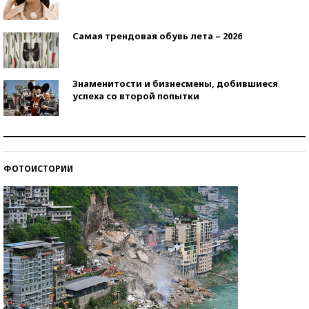
Самая трендовая обувь лета – 2026
Знаменитости и бизнесмены, добившиеся
успеха со второй попытки
Как защититься от солнца на курорте?
ФОТОИСТОРИИ
Кто изобрел средства связи?