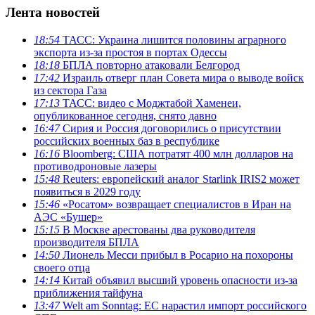
Лента новостей
18:54
ТАСС: Украина лишится половины аграрного
экспорта из-за простоя в портах Одессы
18:18
БПЛА повторно атаковали Белгород
17:42
Израиль отверг план Совета мира о выводе войск
из сектора Газа
17:13
ТАСС: видео с Моджтабой Хаменеи,
опубликованное сегодня, снято давно
16:47
Сирия и Россия договорились о присутствии
российских военных баз в республике
16:16
Bloomberg: США потратят 400 млн долларов на
противодроновые лазеры
15:48
Reuters: европейский аналог Starlink IRIS2 может
появиться в 2029 году
15:46
«Росатом» возвращает специалистов в Иран на
АЭС «Бушер»
15:15
В Москве арестованы два руководителя
производителя БПЛА
14:50
Лионель Месси прибыл в Росарио на похороны
своего отца
14:14
Китай объявил высший уровень опасности из-за
приближения тайфуна
13:47
Welt am Sonntag: ЕС нарастил импорт российского