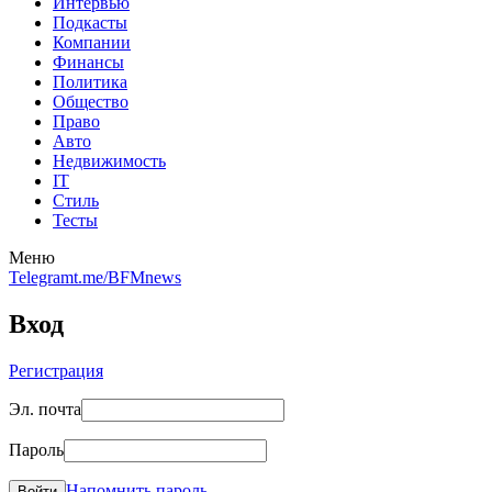
Интервью
Подкасты
Компании
Финансы
Политика
Общество
Право
Авто
Недвижимость
IT
Стиль
Тесты
Меню
Telegram
t.me/BFMnews
Вход
Регистрация
Эл. почта
Пароль
Напомнить пароль
Войти