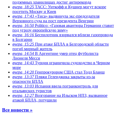
подземных хранилищах достиг антирекорда
вчера, 18:25
ТАСС: Уиткофф и Кушнер могут вскоре
посетить Москву и Киев
вчера, 17:43
«Тиса» выдвинула экс-председателя
Верховного суда на пост президента Венгрии
вчера, 16:50
Politico: «Газовая авантюра Германии ставит
под угрозу европейскую зиму»
вчера, 16:16
Беспилотник взорвался вблизи газопровода
в Болгарии
вчера, 15:25
При атаке БПЛА в Белгородской области
погиб мирный житель
вчера, 14:54
В Аргентине умер отец футболиста
Лионеля Месси
вчера, 14:43
Турция ограничила судоходство в Черном
море
вчера, 14:20
Генпрокурором США стал Тодд Бланш
вчера, 13:37
Пляжи Геленджика закрыты из-за
опасности БПЛА
вчера, 13:03
Испания ввела погранконтроль для
итальянских туристов
вчера, 12:27
Возгорание на Ильском НПЗ, вызванное
атакой БПЛА, потушили
Все новости »