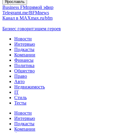
Ярославль
Business FM
прямой эфир
Telegram
t.me/BFMnews
Канал в MAX
max.ru/bfm
Бизнес говорит:
ищем героев
Новости
Интервью
Подкасты
Компании
Финансы
Политика
Общество
Право
Авто
Недвижимость
IT
Стиль
Тесты
Новости
Интервью
Подкасты
Компании