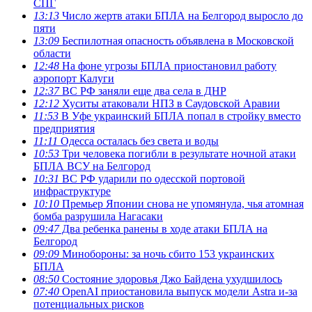
СПГ
13:13
Число жертв атаки БПЛА на Белгород выросло до
пяти
13:09
Беспилотная опасность объявлена в Московской
области
12:48
На фоне угрозы БПЛА приостановил работу
аэропорт Калуги
12:37
ВС РФ заняли еще два села в ДНР
12:12
Хуситы атаковали НПЗ в Саудовской Аравии
11:53
В Уфе украинский БПЛА попал в стройку вместо
предприятия
11:11
Одесса осталась без света и воды
10:53
Три человека погибли в результате ночной атаки
БПЛА ВСУ на Белгород
10:31
ВС РФ ударили по одесской портовой
инфраструктуре
10:10
Премьер Японии снова не упомянула, чья атомная
бомба разрушила Нагасаки
09:47
Два ребенка ранены в ходе атаки БПЛА на
Белгород
09:09
Минобороны: за ночь сбито 153 украинских
БПЛА
08:50
Состояние здоровья Джо Байдена ухудшилось
07:40
OpenAI приостановила выпуск модели Astra и-за
потенциальных рисков