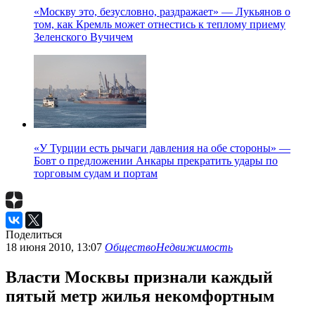
«Москву это, безусловно, раздражает» — Лукьянов о
том, как Кремль может отнестись к теплому приему
Зеленского Вучичем
«У Турции есть рычаги давления на обе стороны» —
Бовт о предложении Анкары прекратить удары по
торговым судам и портам
Поделиться
18 июня 2010, 13:07
Общество
Недвижимость
Власти Москвы признали каждый
пятый метр жилья некомфортным