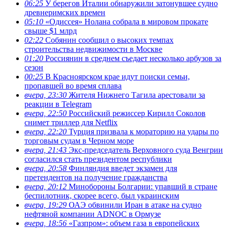
06:25
У берегов Италии обнаружили затонувшее судно
древнеримских времен
05:10
«Одиссея» Нолана собрала в мировом прокате
свыше $1 млрд
02:22
Собянин сообщил о высоких темпах
строительства недвижимости в Москве
01:20
Россиянин в среднем съедает несколько арбузов за
сезон
00:25
В Красноярском крае идут поиски семьи,
пропавшей во время сплава
вчера, 23:30
Жителя Нижнего Тагила арестовали за
реакции в Теlegram
вчера, 22:50
Российский режиссер Кирилл Соколов
снимет триллер для Netflix
вчера, 22:20
Турция призвала к мораторию на удары по
торговым судам в Черном море
вчера, 21:43
Экс-председатель Верховного суда Венгрии
согласился стать президентом республики
вчера, 20:58
Финляндия введет экзамен для
претендентов на получение гражданства
вчера, 20:12
Минобороны Болгарии: упавший в стране
беспилотник, скорее всего, был украинским
вчера, 19:29
ОАЭ обвинили Иран в атаке на судно
нефтяной компании ADNOC в Ормузе
вчера, 18:56
«Газпром»: объем газа в европейских