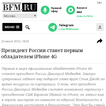
16+
Канал в
прямой
эфир
MAX
Москва
max.ru/bfm
Telegram
МЕНЮ
t.me/BFMnews
23 июня 2010, 18:03
Президент России станет первым
обладателем iPhone 4G
Первым в мире официальным обладателем iPhone 4G
станет президент России Дмитрий Медведев. Завтра
суперновый гаджет ему подарит глава Apple Стив Джобс во
время экскурсии по корпорации. О том, что президент
России Дмитрий Медведев считает возможной переписку с
президентом США Бараком Обамой по iPhone, он заявил еще
в апреле, выступая на саммите по ядерной безопасности в
Брукингском институте в Вашингтоне: "Это был бы самый