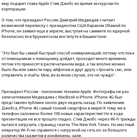
ему подарит глава Apple Стив Джобс во время экскурсии по
корпорации.
О том, что президент России Дмитрий Медведев считает
возможной переписку с президентом США Бараком Обамой по
iPhone, он заявил еще в апреле, выступая на саммите по ядерной
безопасности в Брукингском институте в Вашингтоне:
"Это был бы самый быстрый способ коммуникаций, потому что пока
от помощникак к помощнику дойдет, проходит много времени,
потом это приносят в распечатанном виде, а так вполне можно
было бы или завести пару айфонов и друг другу строчить смс, или
отправлять e-mail'ы. Мне, во всяком случае, это не чуждо".
Президент России - поклонник техники Apple. Фотографы не раз
запечатлевали Медведева с MacBook и iPhone. iPhone 4G был
представлен публике около двух недель назад. По заявлению
Джобса, iPhone 4G самый тонкий смартфон в мире! К тому же в
телефон заложено более 100 новых характеристик! Но в ходе
презентации не все прошло гладко. Стив Джобс через Wi-Fi трижды
пытался загрузить страницу газеты The New York Times. Но местный
оператор Wi-Fi не справился с нагрузкой на сеть из-за большого
количества гаджетов в конференц-зале.