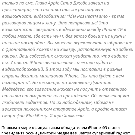
только по смс. Глава Apple Стив Джобс заявил на
презентации, что новинка также расширяет
возможности видеообщения: "Мы называем это - время
разговоров лицом к лицу. Это потрясающе! Это
возможность совершать видеозвонки между iPhone 4G в
любом месте, где есть Wi-Fi, для этого больше не нужны
никакие настройки. Вы можете переключать изображение
с фронтальной камеры на камеру, расположенную на задней
панели. Ваш собеседник сможет увидеть то, что видите
вы. У нового iPhone великолепное качество аудио и
видеоизображений. В этом году мы поставим в разные
страны десятки миллионов iPhone. Так что будет с кем
поговорить". Но несмотря на заявление Дмитрия
Медведева, его заявление может не получить ответного
отклика от американского президента. Об этом говорят
любители гаджетов. По их наблюдениям, Обама не
является поклонником аппаратов Apple, а предпочитает
смартфон BlackBerry. Инара Халмеева
Первым в мире официальным обладателем iPhone 4G станет
президент России Дмитрий Медведев. Завтра суперновый гаджет