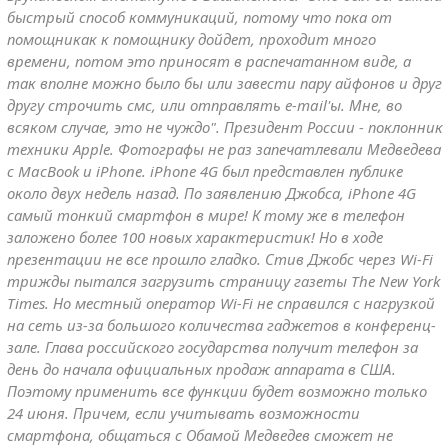
быстрый способ коммуникаций, потому что пока от
помощникак к помощнику дойдет, проходит много
времени, потом это приносят в распечатанном виде, а
так вполне можно было бы или завести пару айфонов и друг
другу строчить смс, или отправлять e-mail'ы. Мне, во
всяком случае, это не чуждо". Президент России - поклонник
техники Apple. Фотографы не раз запечатлевали Медведева
с MacBook и iPhone. iPhone 4G был представлен публике
около двух недель назад. По заявлению Джобса, iPhone 4G
самый тонкий смартфон в мире! К тому же в телефон
заложено более 100 новых характеристик! Но в ходе
презентации не все прошло гладко. Стив Джобс через Wi-Fi
трижды пытался загрузить страницу газеты The New York
Times. Но местный оператор Wi-Fi не справился с нагрузкой
на сеть из-за большого количества гаджетов в конференц-
зале. Глава российского государства получит телефон за
день до начала официальных продаж аппарата в США.
Поэтому применить все функции будет возможно только
24 июня. Причем, если учитывать возможности
смартфона, общаться с Обамой Медведев сможет не