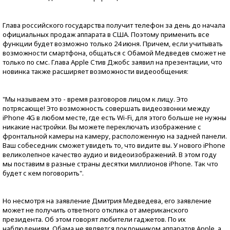
Глава российского государства получит телефон за день до начала
официальных продаж аппарата в США. Поэтому применить все
функции будет возможно только 24 июня. Причем, если учитывать
возможности смартфона, общаться с Обамой Медведев сможет не
только по смс. Глава Apple Стив Джобс заявил на презентации, что
новинка также расширяет возможности видеообщения:
"Мы называем это - время разговоров лицом к лицу. Это
потрясающе! Это возможность совершать видеозвонки между
iPhone 4G в любом месте, где есть Wi-Fi, для этого больше не нужны
никакие настройки. Вы можете переключать изображение с
фронтальной камеры на камеру, расположенную на задней панели.
Ваш собеседник сможет увидеть то, что видите вы. У нового iPhone
великолепное качество аудио и видеоизображений. В этом году
мы поставим в разные страны десятки миллионов iPhone. Так что
будет с кем поговорить".
Но несмотря на заявление Дмитрия Медведева, его заявление
может не получить ответного отклика от американского
президента. Об этом говорят любители гаджетов. По их
наблюдениям, Обама не является поклонником аппаратов Apple, а