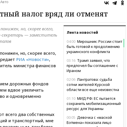
Авто
тный налог вряд ли отменят
нижен, но, скорее всего,
Лента новостей
с-секретарь — заместитель
талов
04:00
Мирошник: России стоит
быть готовой к продолжению
украинского конфликта
онижен, но, скорее всего,
передает
РИА «Новости»
,
03:16
Трамп заявил, что
титель министра финансов
предпочел бы соглашение с
Ираном
02:06
Лантратова: судьба
анием дорожных фондов
сотни жителей Курской
ием вдвое увеличить
области все еще неизвестна
иво и одновременно
01:10
МИД РФ: ЕС пытается
сохранить мобилизационный
ресурс для Украины
ют всего два собственных
00:05
Девочка с «маской
ций и транспортный, мне
Бэтмена» показала лицо
м правильным, тем более,