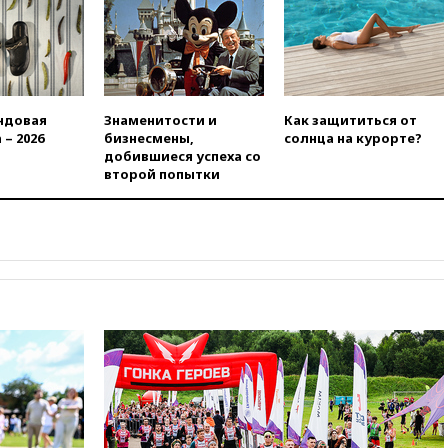
47 из 50 штатов США
вчера, 20:35
ПВО за 12 часов
сбила 200 украинских
беспилотников
вчера, 20:20
Третий комплект
ндовая
Знаменитости и
Как защититься от
золотых медалей выиграли на
 – 2026
бизнесмены,
солнца на курорте?
ЧЕ российские синхронистки
добившиеся успеха со
второй попытки
вчера, 20:15
ТАСС: жизни
главы «Уралдронзавода»
после взрыва ничего не
угрожает
вчера, 20:08
По всей Грузии
снова отключилось
электричество
вчера, 20:00
Зеленский связал
дефицит ракет с попыткой
Запада принудить Киев к
уступкам
вчера, 19:45
Памфилова: ЦИК
примет беспрецедентные