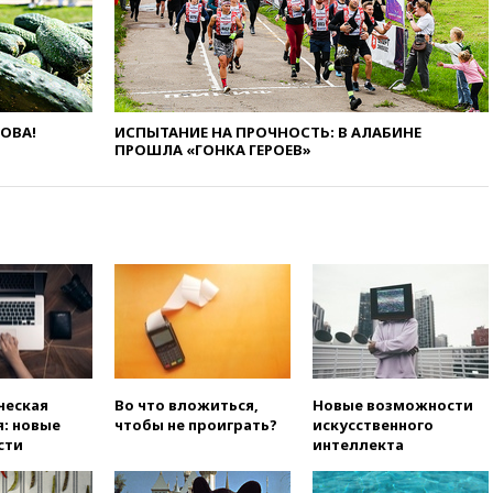
меры безопасности во время
выборов
вчера, 19:35
Памфилова
сообщила об омоложении
партийных списков на выборах
в Госдуму
ЛОВА!
ИСПЫТАНИЕ НА ПРОЧНОСТЬ: В АЛАБИНЕ
ПРОШЛА «ГОНКА ГЕРОЕВ»
вчера, 19:25
Путин
прокомментировал первый
номер «Единой России» в
бюллетене
вчера, 19:15
Путин обсудил с
Памфиловой подготовку к
единому дню голосования
вчера, 18:56
Wildberries
отрицает перенос основной
логистики за пределы России
вчера, 18:45
Крупнейший
ческая
Во что вложиться,
Новые возможности
склад маркетплейса Rozetka
: новые
чтобы не проиграть?
искусственного
сгорел под Киевом
сти
интеллекта
вчера, 18:35
Джаред Лето
лишился роли в фильме