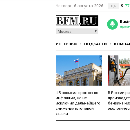
Четверг, 6 августа 2026
$
77
ЦБ
Busi
прям
Москва
ИНТЕРВЬЮ
ПОДКАСТЫ
КОМПА
СТИЛЬ
ТЕСТЫ
ЦБ повысил прогноз по
В России р
инфляции, но не
производст
исключил дальнейшего
бензина ни
снижения ключевой
экологичес
ставки