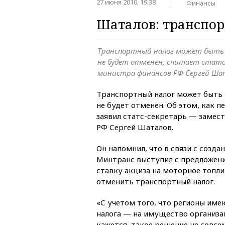
27 июня 2010, 19:38
Финансы
Шаталов: транспор
Транспортный налог может быть по
не будет отменен, считает стат
министра финансов РФ Сергей Ша
Транспортный налог может быть п
не будет отменен. Об этом, как 
заявил статс-секретарь — замес
РФ Сергей Шаталов.
Он напомнил, что в связи с созд
Минтранс выступил с предложен
ставку акциза на моторное топл
отменить транспортный налог.
«С учетом того, что регионы име
налога — на имущество организа
кажется, такое решение не совсе