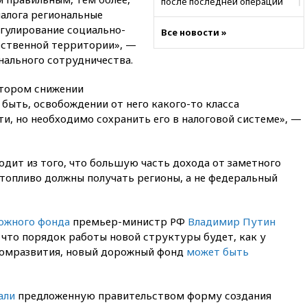
после последней операции
алога региональные
вчера, 23:35
Российского
егулирование социально-
Все новости »
историка Артема Кирпиченка
бственной территории», —
арестовали в Израиле
нального сотрудничества.
вчера, 23:23
«Спартак»
разгромил «Оренбург» в
отором снижении
Кубке России
 быть, освобождении от него какого-то класса
вчера, 23:00
Пост Дмитриева в
, но необходимо сохранить его в налоговой системе», —
X о миграционном кризисе в
Сеуте набрал миллион
просмотров
одит из того, что большую часть дохода от заметного
вчера, 22:49
Минпромторг:
топливо должны получать регионы, а не федеральный
банкротство «Кванта» не
означает прекращения
производства телевизоров в
ожного фонда
премьер-министр РФ
Владимир Путин
РФ
 что порядок работы новой структуры будет, как у
вчера, 22:35
Семь грузовых
номразвития, новый дорожный фонд
может быть
вагонов сошли с рельсов в
Оренбургской области
вчера, 22:22
Минфин: в июле
али
предложенную правительством форму создания
выросли нефтегазовые