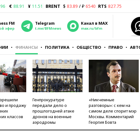
.96
€
88.91
¥
11.51
BRENT
$
83.89
/ ₽
6540
RTS
827.75
ness FM
Telegram
Канал в MAX
ой эфир
t.me/BFMnews
max.ru/bfm
НИИ
ФИНАНСЫ
ПОЛИТИКА
ОБЩЕСТВО
ПРАВО
АВТ
азрешили
Генпрокуратуре
«Никчемные
во и продажу
передали дело о
разговоры»: с кем на
зких
прошлогодней атаке
самом деле спорит мэр
ких классов
дронов на военные
Москвы. Комментарий
аэродромы
Георгия Бовта