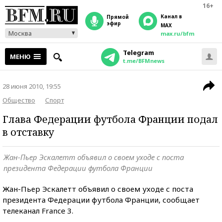
16+
Канал в
прямой
эфир
MAX
Москва
max.ru/bfm
Telegram
МЕНЮ
t.me/BFMnews
28 июня 2010, 19:55
Общество
Спорт
Глава Федерации футбола Франции подал
в отставку
Жан-Пьер Эскалетт объявил о своем уходе с поста
президента Федерации футбола Франции
Жан-Пьер Эскалетт объявил о своем уходе с поста
президента Федерации футбола Франции, сообщает
телеканал France 3.