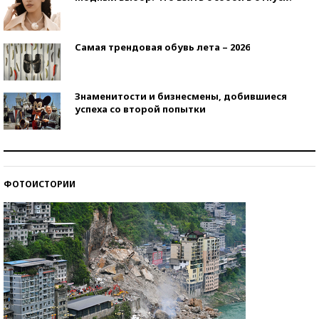
Самая трендовая обувь лета – 2026
Знаменитости и бизнесмены, добившиеся
успеха со второй попытки
Как защититься от солнца на курорте?
ФОТОИСТОРИИ
Кто изобрел средства связи?