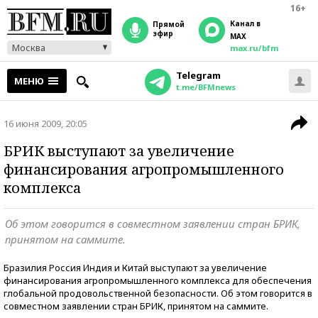
16+
Канал в
прямой
эфир
MAX
Москва
max.ru/bfm
Telegram
МЕНЮ
t.me/BFMnews
16 июня 2009, 20:05
БРИК выступают за увеличение
финансирования агропромышленного
комплекса
Об этом говорится в совместном заявлении стран БРИК,
принятом на саммите.
Бразилия Россия Индия и Китай выступают за увеличение
финансирования агропромышленного комплекса для обеспечения
глобальной продовольственной безопасности. Об этом говорится в
совместном заявлении стран БРИК, принятом на саммите.