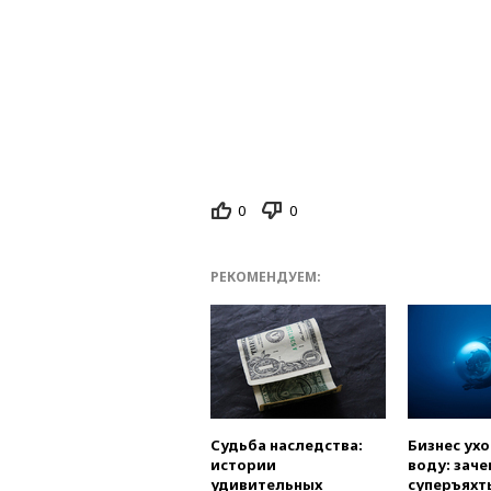
0
0
РЕКОМЕНДУЕМ:
Судьба наследства:
Бизнес ух
истории
воду: заче
удивительных
суперъяхт