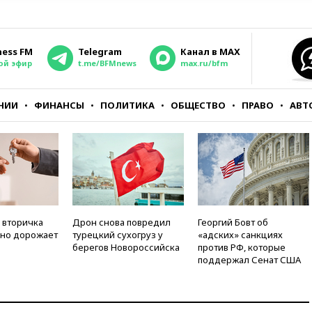
ness FM
Telegram
Канал в MAX
ой эфир
t.me/BFMnews
max.ru/bfm
НИИ
ФИНАНСЫ
ПОЛИТИКА
ОБЩЕСТВО
ПРАВО
АВТ
 вторичка
Дрон снова повредил
Георгий Бовт об
но дорожает
турецкий сухогруз у
«адских» санкциях
берегов Новороссийска
против РФ, которые
поддержал Сенат США