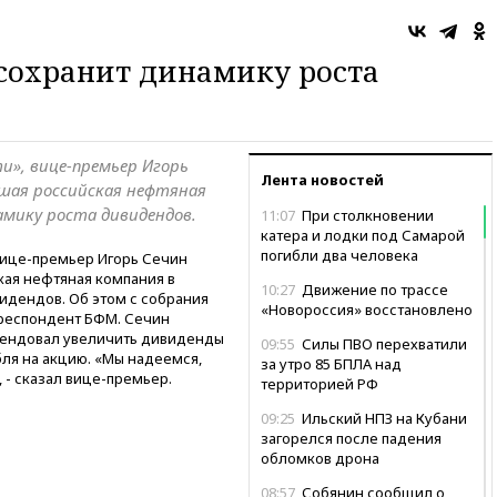
 сохранит динамику роста
и», вице-премьер Игорь
Лента новостей
шая российская нефтяная
амику роста дивидендов.
11:07
При столкновении
катера и лодки под Самарой
погибли два человека
вице-премьер Игорь Сечин
кая нефтяная компания в
10:27
Движение по трассе
идендов. Об этом с собрания
«Новороссия» восстановлено
респондент БФМ. Сечин
мендовал увеличить дивиденды
09:55
Силы ПВО перехватили
убля на акцию. «Мы надеемся,
за утро 85 БПЛА над
, - сказал вице-премьер.
территорией РФ
09:25
Ильский НПЗ на Кубани
загорелся после падения
обломков дрона
08:57
Собянин сообщил о