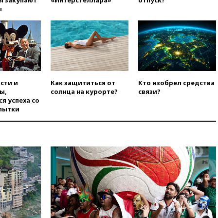
официальный отказ в визах от
ы
Хорватии
вчера, 21:15
Пентагон
опубликовал 16 новых видео с
НЛО
вчера, 21:00
На границе
Украины с Польшей скопилось
свыше 6,5 тысячи грузовиков
сти и
Как защититься от
Кто изобрел средства
вчера, 20:53
Швыдкой:
ы,
солнца на курорте?
связи?
«Интервидение» точно
я успеха со
пройдет в 2026 году
пытки
вчера, 20:45
ПВО за день
сбила еще 75 украинских
беспилотников над Россией
вчера, 20:35
Велосипедист
погиб при атаке FPV-дрона в
Белгородской области
вчера, 20:30
Лидию Невзорову
заочно арестовали по делу о
финансировании
экстремизма