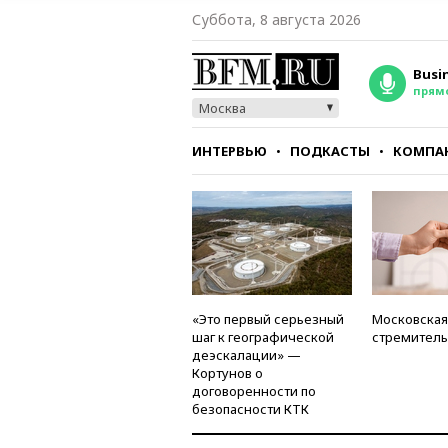
Суббота, 8 августа 2026
Busi
прям
Москва
ИНТЕРВЬЮ
ПОДКАСТЫ
КОМПА
СТИЛЬ
ТЕСТЫ
«Это первый серьезный
Московская
шаг к географической
стремитель
деэскалации» —
Кортунов о
договоренности по
безопасности КТК