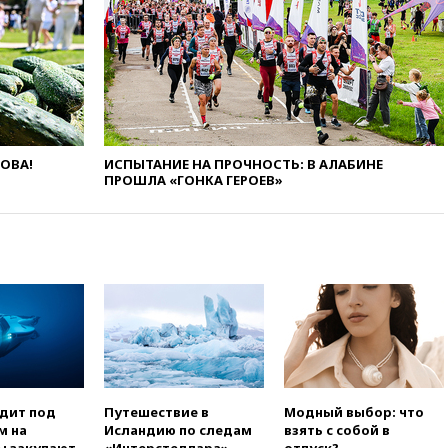
вчера, 22:28
Бессент
анонсировал скорое
соглашение о прекращении
огня США и Ирана
вчера, 22:15
Три человека
получили ножевые ранения
при нападении в Чехии
ЛОВА!
ИСПЫТАНИЕ НА ПРОЧНОСТЬ: В АЛАБИНЕ
вчера, 22:00
Путин поручил
ПРОШЛА «ГОНКА ГЕРОЕВ»
выделить средства на новые
РЛС для Белгородской
области
вчера, 21:56
The Atlantic: Маск
отказал Украине в
использовании Starlink для
атак вглубь РФ
вчера, 21:35
После пожара на
складе в Брянске возбудили
уголовное дело
одит под
Путешествие в
Модный выбор: что
вчера, 21:26
Лидеры сборной
м на
Исландию по следам
взять с собой в
РФ по гимнастике получили
ы закупают
«Интерстеллара»
отпуск?