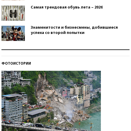
Самая трендовая обувь лета – 2026
Знаменитости и бизнесмены, добившиеся
успеха со второй попытки
Как защититься от солнца на курорте?
ФОТОИСТОРИИ
Кто изобрел средства связи?