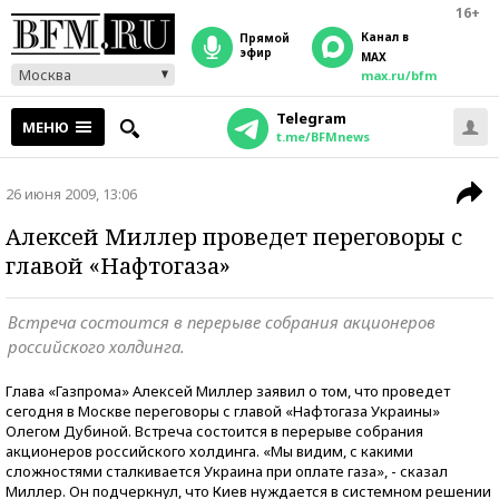
16+
Канал в
прямой
эфир
MAX
Москва
max.ru/bfm
Telegram
МЕНЮ
t.me/BFMnews
26 июня 2009, 13:06
Алексей Миллер проведет переговоры с
главой «Нафтогаза»
Встреча состоится в перерыве собрания акционеров
российского холдинга.
Глава «Газпрома» Алексей Миллер заявил о том, что проведет
сегодня в Москве переговоры с главой «Нафтогаза Украины»
Олегом Дубиной. Встреча состоится в перерыве собрания
акционеров российского холдинга. «Мы видим, с какими
сложностями сталкивается Украина при оплате газа», - сказал
Миллер. Он подчеркнул, что Киев нуждается в системном решении