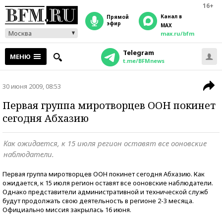
16+
Канал в
прямой
эфир
MAX
Москва
max.ru/bfm
Telegram
МЕНЮ
t.me/BFMnews
30 июня 2009, 08:53
Первая группа миротворцев ООН покинет
сегодня Абхазию
Как ожидается, к 15 июля регион оставят все ооновские
наблюдатели.
Первая группа миротворцев ООН покинет сегодня Абхазию. Как
ожидается, к 15 июля регион оставят все ооновские наблюдатели.
Однако представители административной и технической служб
будут продолжать свою деятельность в регионе 2-3 месяца.
Официально миссия закрылась 16 июня.