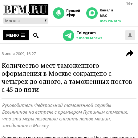
16+
Канал в
прямой
эфир
MAX
Москва
max.ru/bfm
Telegram
МЕНЮ
t.me/BFMnews
8 июля 2009, 16:27
Количество мест таможенного
оформления в Москве сокращено с
четырех до одного, а таможенных постов
с 45 до пяти
Руководитель Федеральной таможенной службы
Бельянинов на встрече с премьером Путиным отметил,
что эти меры позволили снизить поток машин,
заходивших в Москву.
Количество мест таможенного оформления в Москве сокращено с